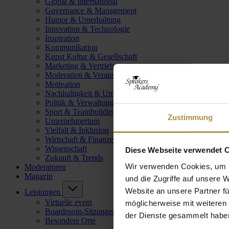
Global & International
Governance & Management
Humor & Unterhaltung
Innovation & Technologie
Inspiration
Kommunikation
Kunst Kultur & Gesellschaft
Marketing & Vertrieb
Moderation & Veranstaltungsleitung
Motivation
Nachhaltigkeit & Umwelt
Politik & Verwaltung
Sport & Teambuilding
Zustimmung
Unternehmertum
Vielfalt & Inklusion
Wirtschaft & Finanzen
Wissenschaft
Diese Webseite verwendet 
Zukunft & Trends
Wir verwenden Cookies, um I
Moderatoren
Magazin
und die Zugriffe auf unsere 
Website an unsere Partner fü
Leistungen
Virtuelle event
möglicherweise mit weiteren
Boardroom-Sitzungen
der Dienste gesammelt habe
Besondere Orte