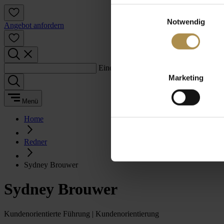
Einwilligungsauswahl
Notwendig
Angebot anfordern
Einen Suchbegriff eingeben:
Marketing
Menü
Home
Redner
Sydney Brouwer
Sydney Brouwer
Kundenorientierte Führung | Kundenorientierung