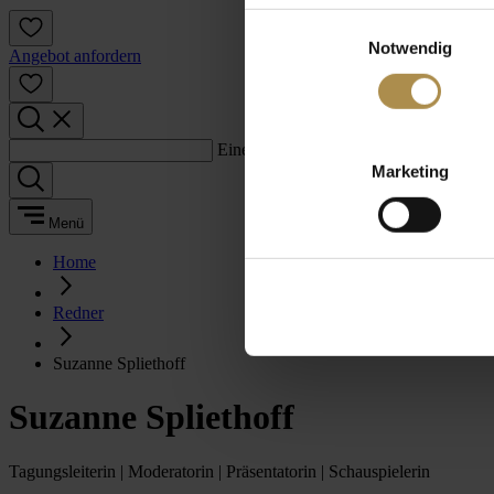
Einwilligungsauswahl
Notwendig
Angebot anfordern
Einen Suchbegriff eingeben:
Marketing
Menü
Home
Redner
Suzanne Spliethoff
Suzanne Spliethoff
Tagungsleiterin | Moderatorin | Präsentatorin | Schauspielerin