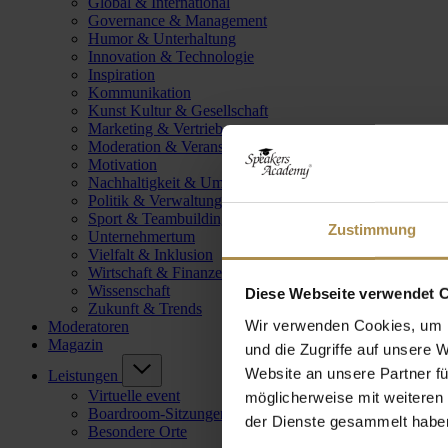
Global & International
Governance & Management
Humor & Unterhaltung
Innovation & Technologie
Inspiration
Kommunikation
Kunst Kultur & Gesellschaft
Marketing & Vertrieb
Moderation & Veranstaltungsleitung
Motivation
Nachhaltigkeit & Umwelt
Politik & Verwaltung
Sport & Teambuilding
Zustimmung
Unternehmertum
Vielfalt & Inklusion
Wirtschaft & Finanzen
Wissenschaft
Diese Webseite verwendet 
Zukunft & Trends
Wir verwenden Cookies, um I
Moderatoren
Magazin
und die Zugriffe auf unsere 
Website an unsere Partner fü
Leistungen
Virtuelle event
möglicherweise mit weiteren
Boardroom-Sitzungen
der Dienste gesammelt habe
Besondere Orte