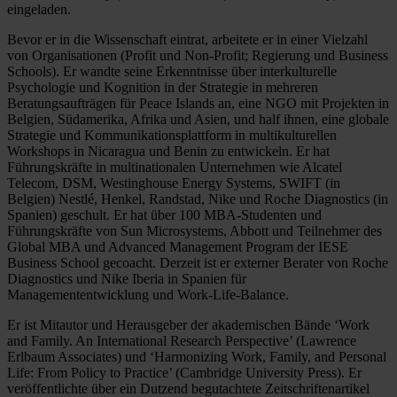
eingeladen.
Bevor er in die Wissenschaft eintrat, arbeitete er in einer Vielzahl
von Organisationen (Profit und Non-Profit; Regierung und Business
Schools). Er wandte seine Erkenntnisse über interkulturelle
Psychologie und Kognition in der Strategie in mehreren
Beratungsaufträgen für Peace Islands an, eine NGO mit Projekten in
Belgien, Südamerika, Afrika und Asien, und half ihnen, eine globale
Strategie und Kommunikationsplattform in multikulturellen
Workshops in Nicaragua und Benin zu entwickeln. Er hat
Führungskräfte in multinationalen Unternehmen wie Alcatel
Telecom, DSM, Westinghouse Energy Systems, SWIFT (in
Belgien) Nestlé, Henkel, Randstad, Nike und Roche Diagnostics (in
Spanien) geschult. Er hat über 100 MBA-Studenten und
Führungskräfte von Sun Microsystems, Abbott und Teilnehmer des
Global MBA und Advanced Management Program der IESE
Business School gecoacht. Derzeit ist er externer Berater von Roche
Diagnostics und Nike Iberia in Spanien für
Managemententwicklung und Work-Life-Balance.
Er ist Mitautor und Herausgeber der akademischen Bände ‘Work
and Family. An International Research Perspective’ (Lawrence
Erlbaum Associates) und ‘Harmonizing Work, Family, and Personal
Life: From Policy to Practice’ (Cambridge University Press). Er
veröffentlichte über ein Dutzend begutachtete Zeitschriftenartikel