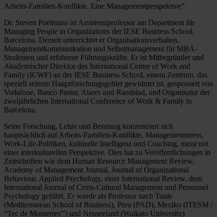
Arbeits-Familien-Konflikte. Eine Managementperspektive”.
Dr. Steven Poelmans ist Assistenzprofessor am Department für
Managing People in Organizations der IESE Business School,
Barcelona. Derzeit unterrichtet er Organisationsverhalten,
Managementkommunikation und Selbstmanagement für MBA-
Studenten und erfahrene Führungskräfte. Er ist Mitbegründer und
Akademischer Direktor des International Centre of Work and
Family (ICWF) an der IESE Business School, einem Zentrum, das
speziell seinem Hauptforschungsgebiet gewidmet ist, gesponsert von
Vodafone, Banco Pastor, Alares und Randstad, und Organisator der
zweijährlichen International Conference of Work & Family in
Barcelona.
Seine Forschung, Lehre und Beratung konzentriert sich
hauptsächlich auf Arbeits-Familien-Konflikte, Managementstress,
Work-Life-Politiken, kulturelle Intelligenz und Coaching, meist mit
einer interkulturellen Perspektive. Dies hat zu Veröffentlichungen in
Zeitschriften wie dem Human Resource Management Review,
Academy of Management Journal, Journal of Organizational
Behaviour, Applied Psychology, einer International Review, dem
International Journal of Cross-Cultural Management und Personnel
Psychology geführt. Er wurde als Professor nach Tunis
(Mediterranean School of Business), Peru (PAD), Mexiko (ITESM /
“Tec de Monterrey”) und Neuseeland (Waikato University)