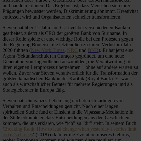
und handeln können. Das Ergebnis ist, dass Menschen sich ihrer
Prägungen bewusster werden, Diskriminierung abnimmt, Kreativität
entfesselt wird und Organisationen schneller transformieren.
Steven hat über 12 Jahre auf C-Level bei verschiedenen Banken
gearbeitet, zuletzt als CEO der größten Bank von Suriname. In
dieser Rolle spielte er eine wichtige Rolle bei den Protesten gegen
die Regierung Bouterse, die letztendlich zu ihrem Verlust im Jahr
2020 führten (
New York Times
,
NRC
und
BNR
). Er hat jetzt eine
Agora (Sekundarschule) in Curaçao gegründet, um eine neue
Generation von Jugendlichen auszubilden, die Verantwortung für
ihren eigenen Lernprozess übernehmen – ohne auf andere warten zu
wollen. Zuvor war Steven verantwortlich für die Transformation der
größten kanadischen Bank in der Karibik (Royal Bank). Er war
auch als wirtschaftlicher Berater für mehrere Regierungen und als
Strategieberater in Europa tätig.
Steven hat sein ganzes Leben lang nach den Ursprüngen von
Verhalten und Entscheidungen gesucht. Nach einer langen
spirituellen Suche fand er Einsicht in die Vipassana-Meditation: In
der Stille erkannte er, dass Entscheidungen aus den Geschichten
kommen, die uns erklären, wie “ich” zu “dir” steht. In seinem Buch
‘
Breaking Rank: How to lead change when yesterday’s stories limit
today’s choices
‘ (2018) erklärt er die Evolution unseres Gehirns,
woher Emotionen kommen und wie man diese reguliert, um