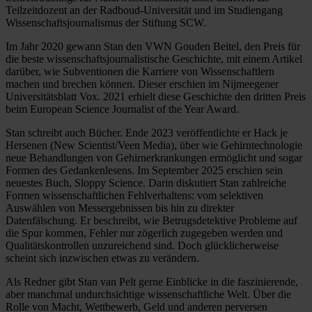
Teilzeitdozent an der Radboud-Universität und im Studiengang
Wissenschaftsjournalismus der Stiftung SCW.
Im Jahr 2020 gewann Stan den VWN Gouden Beitel, den Preis für
die beste wissenschaftsjournalistische Geschichte, mit einem Artikel
darüber, wie Subventionen die Karriere von Wissenschaftlern
machen und brechen können. Dieser erschien im Nijmeegener
Universitätsblatt Vox. 2021 erhielt diese Geschichte den dritten Preis
beim European Science Journalist of the Year Award.
Stan schreibt auch Bücher. Ende 2023 veröffentlichte er Hack je
Hersenen (New Scientist/Veen Media), über wie Gehirntechnologie
neue Behandlungen von Gehirnerkrankungen ermöglicht und sogar
Formen des Gedankenlesens. Im September 2025 erschien sein
neuestes Buch, Sloppy Science. Darin diskutiert Stan zahlreiche
Formen wissenschaftlichen Fehlverhaltens: vom selektiven
Auswählen von Messergebnissen bis hin zu direkter
Datenfälschung. Er beschreibt, wie Betrugsdetektive Probleme auf
die Spur kommen, Fehler nur zögerlich zugegeben werden und
Qualitätskontrollen unzureichend sind. Doch glücklicherweise
scheint sich inzwischen etwas zu verändern.
Als Redner gibt Stan van Pelt gerne Einblicke in die faszinierende,
aber manchmal undurchsichtige wissenschaftliche Welt. Über die
Rolle von Macht, Wettbewerb, Geld und anderen perversen