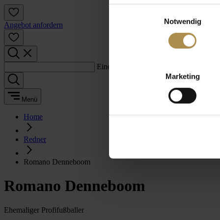
Einwilligungsauswahl
Notwendig
Angebot anfordern
Einen Suchbegriff eingeben:
Marketing
Menü
Home
Redner
Romano Denneboom
Romano Denneboom
Ehemaliger Profifußballer