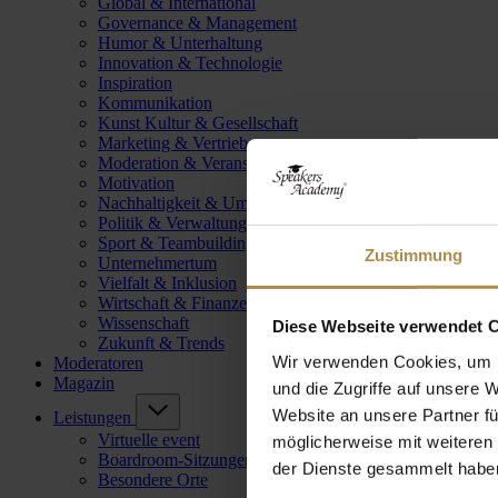
Global & International
Governance & Management
Humor & Unterhaltung
Innovation & Technologie
Inspiration
Kommunikation
Kunst Kultur & Gesellschaft
Marketing & Vertrieb
Moderation & Veranstaltungsleitung
Motivation
Nachhaltigkeit & Umwelt
Politik & Verwaltung
Sport & Teambuilding
Zustimmung
Unternehmertum
Vielfalt & Inklusion
Wirtschaft & Finanzen
Wissenschaft
Diese Webseite verwendet 
Zukunft & Trends
Wir verwenden Cookies, um I
Moderatoren
Magazin
und die Zugriffe auf unsere 
Website an unsere Partner fü
Leistungen
Virtuelle event
möglicherweise mit weiteren
Boardroom-Sitzungen
der Dienste gesammelt habe
Besondere Orte