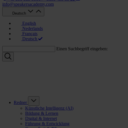
info@speakersacademy.com
Deutsch
English
Nederlands
Français
Deutsch
Einen Suchbegriff eingeben:
Redner
Künstliche Intelligenz (AI)
Bildung & Lernen
Digital & Internet
Führung & Entwicklung