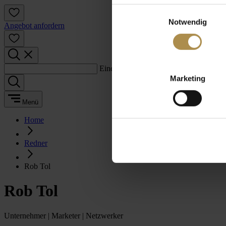
Einwilligungsauswahl
Notwendig
Angebot anfordern
Einen Suchbegriff eingeben:
Marketing
Menü
Home
Redner
Rob Tol
Rob Tol
Unternehmer | Marketer | Netzwerker