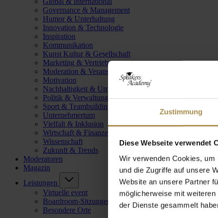
Global & International
Governance & Management
Humor & Unterhaltung
Innovation & Technologie
Inspiration
Kommunikation
Kunst Kultur & Gesellschaft
Marketing & Vertrieb
Moderation & Veranstaltungsleitung
Motivation
Nachhaltigkeit & Umwelt
Politik & Verwaltung
Sport & Teambuilding
Zustimmung
Unternehmertum
Vielfalt & Inklusion
Wirtschaft & Finanzen
Wissenschaft
Diese Webseite verwendet 
Zukunft & Trends
Wir verwenden Cookies, um I
Moderatoren
Magazin
und die Zugriffe auf unsere 
Website an unsere Partner fü
Leistungen
Virtuelle event
möglicherweise mit weiteren
Boardroom-Sitzungen
der Dienste gesammelt habe
Besondere Orte