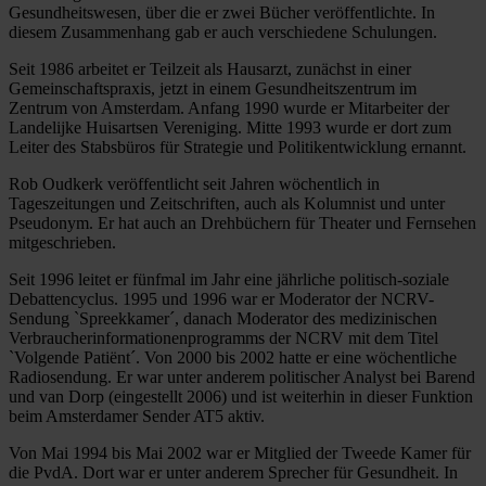
Gesundheitswesen, über die er zwei Bücher veröffentlichte. In
diesem Zusammenhang gab er auch verschiedene Schulungen.
Seit 1986 arbeitet er Teilzeit als Hausarzt, zunächst in einer
Gemeinschaftspraxis, jetzt in einem Gesundheitszentrum im
Zentrum von Amsterdam. Anfang 1990 wurde er Mitarbeiter der
Landelijke Huisartsen Vereniging. Mitte 1993 wurde er dort zum
Leiter des Stabsbüros für Strategie und Politikentwicklung ernannt.
Rob Oudkerk veröffentlicht seit Jahren wöchentlich in
Tageszeitungen und Zeitschriften, auch als Kolumnist und unter
Pseudonym. Er hat auch an Drehbüchern für Theater und Fernsehen
mitgeschrieben.
Seit 1996 leitet er fünfmal im Jahr eine jährliche politisch-soziale
Debattencyclus. 1995 und 1996 war er Moderator der NCRV-
Sendung `Spreekkamer´, danach Moderator des medizinischen
Verbraucherinformationenprogramms der NCRV mit dem Titel
`Volgende Patiënt´. Von 2000 bis 2002 hatte er eine wöchentliche
Radiosendung. Er war unter anderem politischer Analyst bei Barend
und van Dorp (eingestellt 2006) und ist weiterhin in dieser Funktion
beim Amsterdamer Sender AT5 aktiv.
Von Mai 1994 bis Mai 2002 war er Mitglied der Tweede Kamer für
die PvdA. Dort war er unter anderem Sprecher für Gesundheit. In