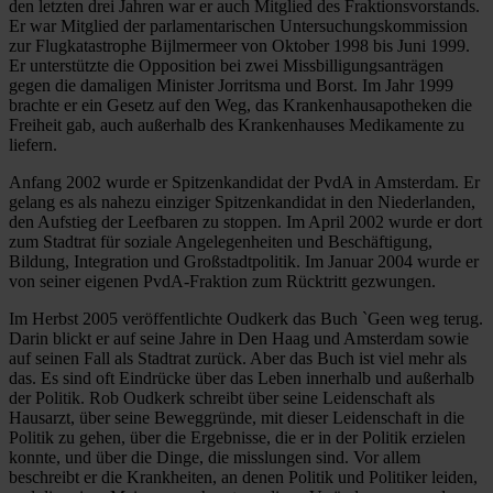
den letzten drei Jahren war er auch Mitglied des Fraktionsvorstands.
Er war Mitglied der parlamentarischen Untersuchungskommission
zur Flugkatastrophe Bijlmermeer von Oktober 1998 bis Juni 1999.
Er unterstützte die Opposition bei zwei Missbilligungsanträgen
gegen die damaligen Minister Jorritsma und Borst. Im Jahr 1999
brachte er ein Gesetz auf den Weg, das Krankenhausapotheken die
Freiheit gab, auch außerhalb des Krankenhauses Medikamente zu
liefern.
Anfang 2002 wurde er Spitzenkandidat der PvdA in Amsterdam. Er
gelang es als nahezu einziger Spitzenkandidat in den Niederlanden,
den Aufstieg der Leefbaren zu stoppen. Im April 2002 wurde er dort
zum Stadtrat für soziale Angelegenheiten und Beschäftigung,
Bildung, Integration und Großstadtpolitik. Im Januar 2004 wurde er
von seiner eigenen PvdA-Fraktion zum Rücktritt gezwungen.
Im Herbst 2005 veröffentlichte Oudkerk das Buch `Geen weg terug.
Darin blickt er auf seine Jahre in Den Haag und Amsterdam sowie
auf seinen Fall als Stadtrat zurück. Aber das Buch ist viel mehr als
das. Es sind oft Eindrücke über das Leben innerhalb und außerhalb
der Politik. Rob Oudkerk schreibt über seine Leidenschaft als
Hausarzt, über seine Beweggründe, mit dieser Leidenschaft in die
Politik zu gehen, über die Ergebnisse, die er in der Politik erzielen
konnte, und über die Dinge, die misslungen sind. Vor allem
beschreibt er die Krankheiten, an denen Politik und Politiker leiden,