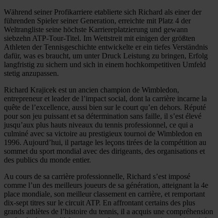
Während seiner Profikarriere etablierte sich Richard als einer der
führenden Spieler seiner Generation, erreichte mit Platz 4 der
Weltrangliste seine höchste Karriereplatzierung und gewann
siebzehn ATP-Tour-Titel. Im Wettstreit mit einigen der größten
Athleten der Tennisgeschichte entwickelte er ein tiefes Verständnis
dafür, was es braucht, um unter Druck Leistung zu bringen, Erfolg
langfristig zu sichern und sich in einem hochkompetitiven Umfeld
stetig anzupassen.
Richard Krajicek est un ancien champion de Wimbledon,
entrepreneur et leader de l’impact social, dont la carrière incarne la
quête de l’excellence, aussi bien sur le court qu’en dehors. Réputé
pour son jeu puissant et sa détermination sans faille, il s’est élevé
jusqu’aux plus hauts niveaux du tennis professionnel, ce qui a
culminé avec sa victoire au prestigieux tournoi de Wimbledon en
1996. Aujourd’hui, il partage les leçons tirées de la compétition au
sommet du sport mondial avec des dirigeants, des organisations et
des publics du monde entier.
Au cours de sa carrière professionnelle, Richard s’est imposé
comme l’un des meilleurs joueurs de sa génération, atteignant la 4e
place mondiale, son meilleur classement en carrière, et remportant
dix-sept titres sur le circuit ATP. En affrontant certains des plus
grands athlètes de l’histoire du tennis, il a acquis une compréhension