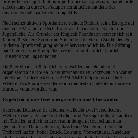
profonde de ce qu’il faut pour performer sous pression, maintenir le
succès dans la durée et s’adapter continuellement dans des
environnements hautement compétitifs.
Nach seiner aktiven Sportkarriere richtete Richard seine Energie auf
eine neue Mission: die Schaffung von Chancen für Kinder und
Jugendliche. Als Gründer der Krajicek Foundation setzt er sich seit
Jahren für sichere Sport- und Spielmöglichkeiten in Stadtteilen ein,
in denen Sportbeteiligung nicht selbstverständlich ist. Die Stiftung
hat Hunderte von Sportplätzen realisiert und erreicht jährlich
Tausende von Jugendlichen.
Darüber hinaus erfüllte Richard verschiedene leitende und
organisatorische Rollen in der internationalen Sportwelt. So war er
jahrelang Turnierdirektor des ABN AMRO Open, wo er für die
Weiterentwicklung eines der renommiertesten Hallentennisturniere
Europas verantwortlich war.
Es geht nicht ums Gewinnen, sondern ums Überwinden
Sport und Business: Es scheinen vielleicht zwei verschiedene
Welten zu sein. Die eine mit Stadien und Anzeigetafeln, die andere
mit Tabellen und Aktionärsversammlungen. Aber schaut man
genauer hin? Dann sieht man, dass beide Welten mit demselben
Treibstoff laufen: hoher Druck, Leistung, Vorbereitung, Ausdauer.
Und ein felsenfester Glaube an die eigene Fähigkeit. Die Geschichte