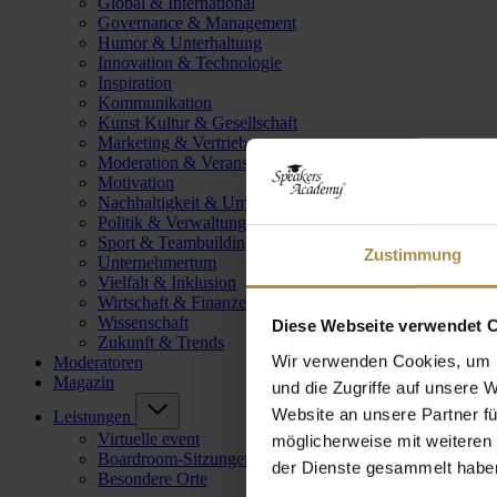
Global & International
Governance & Management
Humor & Unterhaltung
Innovation & Technologie
Inspiration
Kommunikation
Kunst Kultur & Gesellschaft
Marketing & Vertrieb
Moderation & Veranstaltungsleitung
Motivation
Nachhaltigkeit & Umwelt
Politik & Verwaltung
Sport & Teambuilding
Zustimmung
Unternehmertum
Vielfalt & Inklusion
Wirtschaft & Finanzen
Wissenschaft
Diese Webseite verwendet 
Zukunft & Trends
Wir verwenden Cookies, um I
Moderatoren
Magazin
und die Zugriffe auf unsere 
Website an unsere Partner fü
Leistungen
Virtuelle event
möglicherweise mit weiteren
Boardroom-Sitzungen
der Dienste gesammelt habe
Besondere Orte