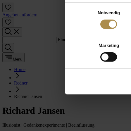
Einwilligungsauswahl
Notwendig
Angebot anfordern
Einen Suchbegriff eingeben:
Marketing
Menü
Home
Redner
Richard Jansen
Richard Jansen
Illusionist | Gedankenexperimente | Beeinflussung