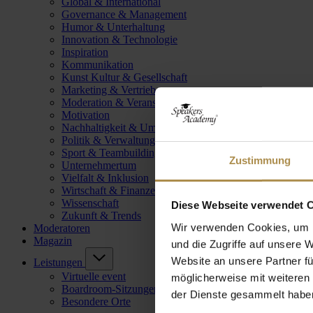
Global & International
Governance & Management
Humor & Unterhaltung
Innovation & Technologie
Inspiration
Kommunikation
Kunst Kultur & Gesellschaft
Marketing & Vertrieb
Moderation & Veranstaltungsleitung
Motivation
Nachhaltigkeit & Umwelt
Politik & Verwaltung
Sport & Teambuilding
Zustimmung
Unternehmertum
Vielfalt & Inklusion
Wirtschaft & Finanzen
Wissenschaft
Diese Webseite verwendet 
Zukunft & Trends
Wir verwenden Cookies, um I
Moderatoren
Magazin
und die Zugriffe auf unsere 
Website an unsere Partner fü
Leistungen
Virtuelle event
möglicherweise mit weiteren
Boardroom-Sitzungen
der Dienste gesammelt habe
Besondere Orte