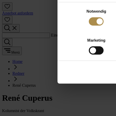
Einwilligungsauswahl
Notwendig
Angebot anfordern
Einen Suchbegriff eingeben:
Marketing
Menü
Home
Redner
René Cuperus
René Cuperus
Kolumnist der Volkskrant