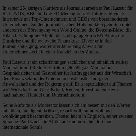
In seiner 25-jährigen Karriere als Journalist arbeitete Paul Laseur für
RTL, NOS, BBC und die FD Mediagroep. Er führte zahlreiche
Interviews mit Top-Unternehmern und CEOs von börsennotierten
Unternehmen. Zu den journalistischen Höhepunkten gehörten unter
anderem der Börsengang von World Online, die Dotcom-Blase, die
Bilanzfälschung bei Ahold, der Untergang von ABN Amro, die
Eurokrise und die weltweite Finanzkrise. Bevor er in den
Journalismus ging, war er drei Jahre lang Anwalt für
Unternehmensrecht in einer Kanzlei an der Zuidas.
Paul Laseur ist ein scharfsinniger, sachlicher und inhaltlich starker
Moderator und Redner. Er tritt regelmäßig als Moderator,
Gesprächsleiter und Gastredner für Auftraggeber aus der Wirtschaft,
dem Finanzsektor, der Unternehmensdienstleistung, der
Anwaltschaft und der Regierung auf. Er ist spezialisiert auf Themen
wie Wirtschaft und Gesellschaft, Renten, Investitionen sowie
nachhaltigen Handel und Unternehmertum.
Seine Auftritte als Moderator lassen sich am besten mit den Worten
inhaltlich, intelligent, kritisch, respektvoll, humorvoll und
wohlklingend beschreiben. Ebenso leicht in Englisch, seiner zweiten
Sprache: Paul wuchs in Afrika auf und besuchte dort eine
internationale Schule.