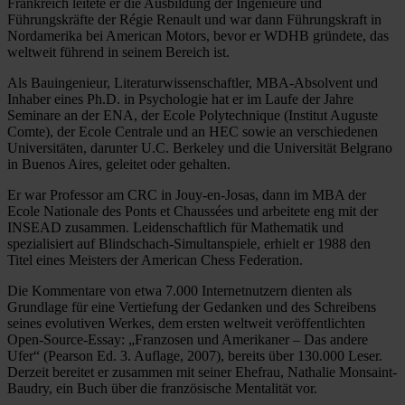
Frankreich leitete er die Ausbildung der Ingenieure und
Führungskräfte der Régie Renault und war dann Führungskraft in
Nordamerika bei American Motors, bevor er WDHB gründete, das
weltweit führend in seinem Bereich ist.
Als Bauingenieur, Literaturwissenschaftler, MBA-Absolvent und
Inhaber eines Ph.D. in Psychologie hat er im Laufe der Jahre
Seminare an der ENA, der Ecole Polytechnique (Institut Auguste
Comte), der Ecole Centrale und an HEC sowie an verschiedenen
Universitäten, darunter U.C. Berkeley und die Universität Belgrano
in Buenos Aires, geleitet oder gehalten.
Er war Professor am CRC in Jouy-en-Josas, dann im MBA der
Ecole Nationale des Ponts et Chaussées und arbeitete eng mit der
INSEAD zusammen. Leidenschaftlich für Mathematik und
spezialisiert auf Blindschach-Simultanspiele, erhielt er 1988 den
Titel eines Meisters der American Chess Federation.
Die Kommentare von etwa 7.000 Internetnutzern dienten als
Grundlage für eine Vertiefung der Gedanken und des Schreibens
seines evolutiven Werkes, dem ersten weltweit veröffentlichten
Open-Source-Essay: „Franzosen und Amerikaner – Das andere
Ufer“ (Pearson Ed. 3. Auflage, 2007), bereits über 130.000 Leser.
Derzeit bereitet er zusammen mit seiner Ehefrau, Nathalie Monsaint-
Baudry, ein Buch über die französische Mentalität vor.