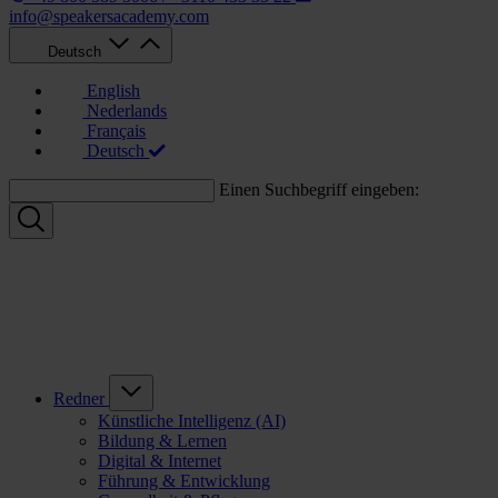
info@speakersacademy.com
Deutsch
English
Nederlands
Français
Deutsch
Einen Suchbegriff eingeben:
Redner
Künstliche Intelligenz (AI)
Bildung & Lernen
Digital & Internet
Führung & Entwicklung