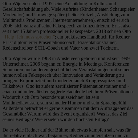
Otto Wijnen schloss 1995 seine Ausbildung in Kultur- und
Gesellschaftsbildung ab. Viele Auftritte (Kindertheater, Schauspieler,
Moderator) und Umwege später (Leiter Freizeit, Ausbildung zum
Multimedia-Produzenten, Internetunternehmen), entschied er sich
2006, sich ganz auf seine Fakespeech zu konzentrieren. Er ist also
seit über 15 Jahren professioneller Fakespeaker. 2018 schrieb Otto
“Help! Ich muss sprechen”
; ein praktisches Handbuch für Redner.
Er ist diplomierter Präsentationscoach, Präsentationstrainer,
Redenschreiber, SCIL-Coach und Vater von zwei Töchtern.
Otto Wijnen wurde 1968 in Amstelveen geboren und ist seit 1999
Unternehmer. 2006 begann er, Energie in Meetings, Konferenzen,
Seminaren und anderen geschäftlichen Veranstaltungen mit seiner
humorvollen Fakespeech über Innovation und Veränderung zu
bringen. Er produziert und moderiert auch Kongressquizze und
Talkshows. Otto ist zudem zertifizierter Präsentationstrainer und -
coach und unterstützt engagierte Fachleute bei ihren Präsentationen.
Wodurch sich Otto besonders auszeichnet, ist sein
Multimediawissen, sein schneller Humor und sein Sprachgefühl.
Außerdem betrachtet er gerne zusammen mit dem Auftraggeber das
Gesamtbild: Warum wird das Event organisiert? Was ist das Ziel
seines Beitrags? Wie erzielen wir den höchsten Ertrag?
Da er viele Redner auf der Bühne mit etwas kämpfen sah, was für
ihn relativ einfach war, begann er, Redner zu unterstützen und zu