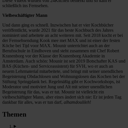
Diese Videos wurden von 24Kitchen bemerkt und so kam er
schließlich ins Fernsehen.
Vielbeschäftigter Mann
Und dann ging es schnell. Inzwischen hat er vier Kochbücher
veröffentlicht, wurde 2021 für das beste Kochbuch des Jahres
nominiert und arbeitete an acht weiteren mit. Seit 2018 kocht er bei
der Fernsehsendung Kook mee met MAX und ist einer der festen
Köche bei Tijd voor MAX. Mounir unterrichtet auch an der
Berufsschule in Eindhoven und steht zusammen mit Chef Robert
Kranenborg vor der Klasse der Kranenborg Akademie in
Amsterdam. Auch schön: Mounir ist seit 2019 Botschafter KAS und
BAS (Küchen- und Serviceassistent) für SVH, wo er auch an
neuem Lehrmaterial mitarbeitete, und bringt mit seiner unendlichen
Begeisterung Obdachlosen und Wohnungslosen das Kochen bei der
Stiftung Springplank bei. Regelmäßig gibt er Kochworkshops, ist
Moderator und motiviert Jung und Alt mit seiner unendlichen
Begeisterung für das, was er tut. Mounir ist vielleicht ein
vielbeschäftigter Mann, aber eines ändert sich nie: Er ist jeden Tag
dankbar für alles, was er tun darf,
alhamdoulileh
!
Themen