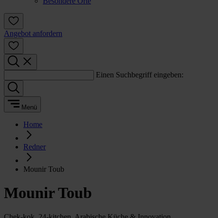
Besondere Orte
Angebot anfordern
Einen Suchbegriff eingeben:
Menü
Home
Redner
Mounir Toub
Mounir Toub
Chek-kok, 24-kitchen, Arabische Küche & Innovation