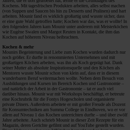
Jahren, die er dort gearbeitet hat, lernte er die Grundlagen des
Kochens. Mit tagesfrischen Produkten arbeiten, alles selbst machen
(von Suppen und Saucen bis hin zu Desserts und Pralinen) und hart
arbeiten. Mounir fand es wirklich großartig und wusste sicher, dass
er eine gute Wahl getroffen hatte; Kochen war das, was er wollte! In
den folgenden Jahren kam Mounir unter anderem mit Meisterköchen
wie Eugène Swalen und Margot Reuten in Kontakt, die ihm das
Kochen auf höherem Niveau beibrachten.
Kochen & mehr
Mounirs Begeisterung und Liebe zum Kochen wurden dadurch nur
noch größer. Er durfte in renommierten Unternehmen und mit
großartigen Köchen arbeiten, was ihn als Koch geprägt hat. Dank
seiner Mutter als absolute Inspirationsquelle und den Köchen als
Mentoren wusste Mounir schon von klein auf, dass er in diesem
wunderbaren Beruf weitermachen wollte. Neben dem Besuch von
Ausbildungen und Kursen im Bereich Kochen und Gastronomie –
und natürlich der Arbeit in der Gastronomie – tat er auch viel
darüber hinaus. Mounir war mit Workshops beschäftigt, er betreute
eine Kochrubrik für die Fontys Hogescholen und organisierte
private Diners. Außerdem arbeitete er mit großer Freude als Dozent
für Konsumtechniken am Summa College in Eindhoven, wo er vor
allem auf Niveau 1 das Kochen unterrichten durfte – und über zwölf
Jahre arbeitete. Auch schrieb Mounir in dieser Zeit Rezepte für ein
Magazin, deren Gerichte gefilmt und auf YouTube gestellt wurden.