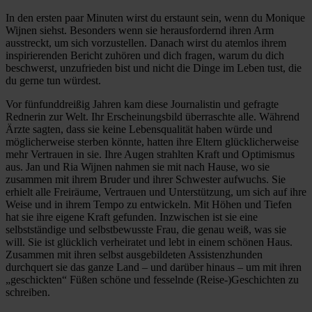
In den ersten paar Minuten wirst du erstaunt sein, wenn du Monique
Wijnen siehst. Besonders wenn sie herausfordernd ihren Arm
ausstreckt, um sich vorzustellen. Danach wirst du atemlos ihrem
inspirierenden Bericht zuhören und dich fragen, warum du dich
beschwerst, unzufrieden bist und nicht die Dinge im Leben tust, die
du gerne tun würdest.
Vor fünfunddreißig Jahren kam diese Journalistin und gefragte
Rednerin zur Welt. Ihr Erscheinungsbild überraschte alle. Während
Ärzte sagten, dass sie keine Lebensqualität haben würde und
möglicherweise sterben könnte, hatten ihre Eltern glücklicherweise
mehr Vertrauen in sie. Ihre Augen strahlten Kraft und Optimismus
aus. Jan und Ria Wijnen nahmen sie mit nach Hause, wo sie
zusammen mit ihrem Bruder und ihrer Schwester aufwuchs. Sie
erhielt alle Freiräume, Vertrauen und Unterstützung, um sich auf ihre
Weise und in ihrem Tempo zu entwickeln. Mit Höhen und Tiefen
hat sie ihre eigene Kraft gefunden. Inzwischen ist sie eine
selbstständige und selbstbewusste Frau, die genau weiß, was sie
will. Sie ist glücklich verheiratet und lebt in einem schönen Haus.
Zusammen mit ihren selbst ausgebildeten Assistenzhunden
durchquert sie das ganze Land – und darüber hinaus – um mit ihren
„geschickten“ Füßen schöne und fesselnde (Reise-)Geschichten zu
schreiben.