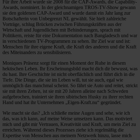
Für ihre Arbeit wurde sie 2008 für die CAP-Awards, die Capability-
Awards, nominiert. In der gleichnamigen TROS-TV-Show gewann
sie den goldenen CAP-Award und wurde damit ein Jahr lang zur
Botschafterin von Unbegrenzt NL gewählt. Sie hielt zahlreiche
Vorträge, schlug Brücken zwischen Führungskräften aus der
Wirtschaft und Jugendlichen mit Behinderungen, sprach mit
Politikern, reiste für eine Dokumentation nach Bangladesch und war
in verschiedenen TV-Programmen zu sehen. Ihr Ziel war und ist:
Menschen für ihre eigene Kraft, die Kraft des anderen und die Kraft
des Miteinanders zu sensibilisieren.
Moniques Präsenz sorgt für einen Moment der Ruhe in diesem
hektischen Leben. Ihr Erscheinungsbild macht dich dir bewusst, was
du hast. Ihre Geschichte ist nicht oberflächlich und führt dich in die
Tiefe. Die Dinge, die sie im Leben will, tut sie auch, egal wie
unmöglich das manchmal scheint. So fährt sie Auto und reitet, strickt
sie mit ihren Zehen, ist sie mit 20 Jahren alleine nach Schweden
aufgebrochen, trainiert sie ihren sibirischen Husky zu ihrer rechten
Hand und hat ihr Unternehmen „Eigen-Kraft.nu“ gegründet.
Wie macht sie das? „Ich schließe meine Augen und sehe, wie ich
das, was ich kann, auf meine Weise umsetzen kann. Das motiviert
mich und gibt mir Vertrauen, Kreativität und Kraft, um mein Ziel zu
erreichen. Während dieses Prozesses ziehe ich regelmäßig die
Expertise von Menschen aus meinem Netzwerk hinzu, lasse mich