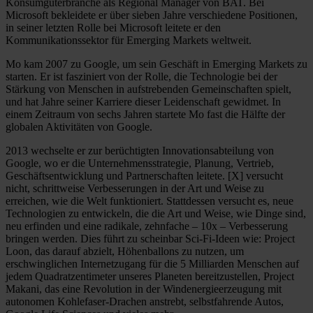
Konsumgüterbranche als Regional Manager von BAT. Bei
Microsoft bekleidete er über sieben Jahre verschiedene Positionen,
in seiner letzten Rolle bei Microsoft leitete er den
Kommunikationssektor für Emerging Markets weltweit.
Mo kam 2007 zu Google, um sein Geschäft in Emerging Markets zu
starten. Er ist fasziniert von der Rolle, die Technologie bei der
Stärkung von Menschen in aufstrebenden Gemeinschaften spielt,
und hat Jahre seiner Karriere dieser Leidenschaft gewidmet. In
einem Zeitraum von sechs Jahren startete Mo fast die Hälfte der
globalen Aktivitäten von Google.
2013 wechselte er zur berüchtigten Innovationsabteilung von
Google, wo er die Unternehmensstrategie, Planung, Vertrieb,
Geschäftsentwicklung und Partnerschaften leitete. [X] versucht
nicht, schrittweise Verbesserungen in der Art und Weise zu
erreichen, wie die Welt funktioniert. Stattdessen versucht es, neue
Technologien zu entwickeln, die die Art und Weise, wie Dinge sind,
neu erfinden und eine radikale, zehnfache – 10x – Verbesserung
bringen werden. Dies führt zu scheinbar Sci-Fi-Ideen wie: Project
Loon, das darauf abzielt, Höhenballons zu nutzen, um
erschwinglichen Internetzugang für die 5 Milliarden Menschen auf
jedem Quadratzentimeter unseres Planeten bereitzustellen, Project
Makani, das eine Revolution in der Windenergieerzeugung mit
autonomen Kohlefaser-Drachen anstrebt, selbstfahrende Autos,