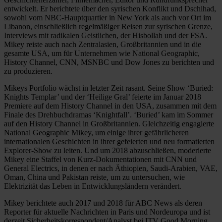
entwickelt. Er berichtete über den syrischen Konflikt und Dschihad,
sowohl vom NBC-Hauptquartier in New York als auch vor Ort im
Libanon, einschließlich regelmäßiger Reisen zur syrischen Grenze,
Interviews mit radikalen Geistlichen, der Hisbollah und der FSA.
Mikey reiste auch nach Zentralasien, Großbritannien und in die
gesamte USA, um für Unternehmen wie National Geographic,
History Channel, CNN, MSNBC und Dow Jones zu berichten und
zu produzieren.
Mikeys Portfolio wächst in letzter Zeit rasant. Seine Show ‘Buried:
Knights Templar’ und der ‘Heilige Gral’ feierte im Januar 2018
Premiere auf dem History Channel in den USA, zusammen mit dem
Finale des Drehbuchdramas ‘Knightfall’. ‘Buried’ kam im Sommer
auf den History Channel in Großbritannien. Gleichzeitig engagierte
National Geographic Mikey, um einige ihrer gefährlicheren
internationalen Geschichten in ihrer gefeierten und neu formatierten
Explorer-Show zu leiten. Und um 2018 abzuschließen, moderierte
Mikey eine Staffel von Kurz-Dokumentationen mit CNN und
General Electrics, in denen er nach Äthiopien, Saudi-Arabien, VAE,
Oman, China und Pakistan reiste, um zu untersuchen, wie
Elektrizität das Leben in Entwicklungsländern verändert.
Mikey berichtete auch 2017 und 2018 für ABC News als deren
Reporter für aktuelle Nachrichten in Paris und Nordeuropa und ist
derzeit Sicherheitskorrespondent/Analyst bei ITV Good Morning