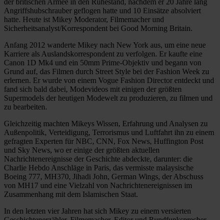
der britischen Armee in den Ruhestand, nachdem er 20 Jahre lang
Angriffshubschrauber geflogen hatte und 10 Einsätze absolviert
hatte. Heute ist Mikey Moderator, Filmemacher und
Sicherheitsanalyst/Korrespondent bei Good Morning Britain.
Anfang 2012 wanderte Mikey nach New York aus, um eine neue
Karriere als Auslandskorrespondent zu verfolgen. Er kaufte eine
Canon 1D Mk4 und ein 50mm Prime-Objektiv und begann von
Grund auf, das Filmen durch Street Style bei der Fashion Week zu
erlernen. Er wurde von einem Vogue Fashion Director entdeckt und
fand sich bald dabei, Modevideos mit einigen der größten
Supermodels der heutigen Modewelt zu produzieren, zu filmen und
zu bearbeiten.
Gleichzeitig machten Mikeys Wissen, Erfahrung und Analysen zu
Außenpolitik, Verteidigung, Terrorismus und Luftfahrt ihn zu einem
gefragten Experten für NBC, CNN, Fox News, Huffington Post
und Sky News, wo er einige der größten aktuellen
Nachrichtenereignisse der Geschichte abdeckte, darunter: die
Charlie Hebdo Anschläge in Paris, das vermisste malaysische
Boeing 777, MH370, Jihadi John, German Wings, der Abschuss
von MH17 und eine Vielzahl von Nachrichtenereignissen im
Zusammenhang mit dem Islamischen Staat.
In den letzten vier Jahren hat sich Mikey zu einem versierten
Geschichtenerzähler, Filmemacher, Editor und Rundfunksprecher