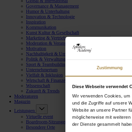
Global & International
Governance & Management
Humor & Unterhaltung
Innovation & Technologie
Inspiration
Kommunikation
Kunst Kultur & Gesellschaft
Marketing & Vertrieb
Moderation & Veranstaltungsleitung
Motivation
Nachhaltigkeit & Umwelt
Politik & Verwaltung
Sport & Teambuilding
Zustimmung
Unternehmertum
Vielfalt & Inklusion
Wirtschaft & Finanzen
Wissenschaft
Diese Webseite verwendet 
Zukunft & Trends
Wir verwenden Cookies, um I
Moderatoren
Magazin
und die Zugriffe auf unsere 
Website an unsere Partner fü
Leistungen
Virtuelle event
möglicherweise mit weiteren
Boardroom-Sitzungen
der Dienste gesammelt habe
Besondere Orte