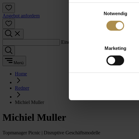
Einwilligungsauswahl
Notwendig
Angebot anfordern
Einen Suchbegriff eingeben:
Marketing
Menü
Home
Redner
Michiel Muller
Michiel Muller
Topmanager Picnic | Disruptive Geschäftsmodelle