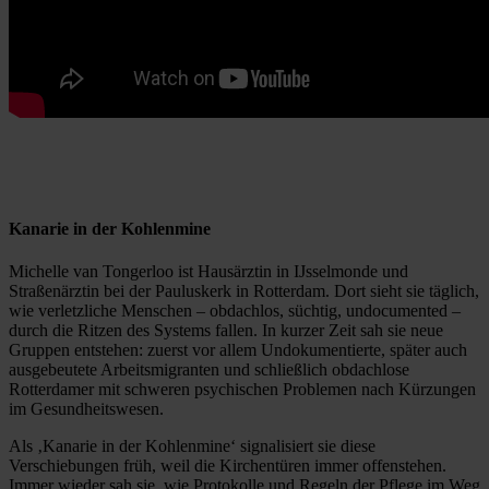
Kanarie in der Kohlenmine
Michelle van Tongerloo ist Hausärztin in IJsselmonde und
Straßenärztin bei der Pauluskerk in Rotterdam. Dort sieht sie täglich,
wie verletzliche Menschen – obdachlos, süchtig, undocumented –
durch die Ritzen des Systems fallen. In kurzer Zeit sah sie neue
Gruppen entstehen: zuerst vor allem Undokumentierte, später auch
ausgebeutete Arbeitsmigranten und schließlich obdachlose
Rotterdamer mit schweren psychischen Problemen nach Kürzungen
im Gesundheitswesen.
Als ‚Kanarie in der Kohlenmine‘ signalisiert sie diese
Verschiebungen früh, weil die Kirchentüren immer offenstehen.
Immer wieder sah sie, wie Protokolle und Regeln der Pflege im Weg