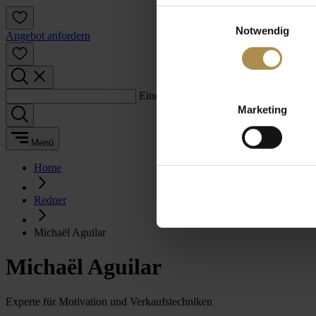
Einwilligungsauswahl
Notwendig
Angebot anfordern
Einen Suchbegriff eingeben:
Marketing
Menü
Home
Redner
Michaël Aguilar
Michaël Aguilar
Experte für Motivation und Verkaufstechniken