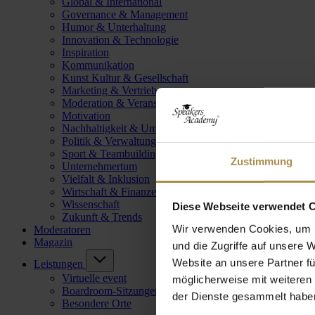
Global & International
Governance & Management
Humor & Unterhaltung
Innovation & Technologie
Inspiration
Kommunikation
Kunst Kultur & Gesellschaft
Marketing & Vertrieb
Moderation & Veranstaltungsleitung
Motivation
Nachhaltigkeit & Umwelt
Politik & Verwaltung
Sport & Teambuilding
Zustimmung
Unternehmertum
Vielfalt & Inklusion
Wirtschaft & Finanzen
Wissenschaft
Diese Webseite verwendet 
Zukunft & Trends
Wir verwenden Cookies, um I
Moderatoren
Magazin
und die Zugriffe auf unsere 
Website an unsere Partner fü
Leistungen
Virtuelle event
möglicherweise mit weiteren
Boardroom-Sitzungen
der Dienste gesammelt habe
Besondere Orte