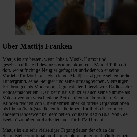
Über Mattijs Franken
Mattijs ist am besten, wenn Inhalt, Musik, Humor und
gesellschaftliche Relevanz zusammenkommen. Man trifft ihn oft
dort, wo aufrichtige Neugier gefragt ist und/oder wo er seine
Vorliebe für Musik ausleben kann. Mattijs setzt gerne seinen breiten
Hintergrund, seine Neugier und seine umfangreichen, vielfältigen
Erfahrungen als Moderator, Tagungsleiter, Interviewer, Radio- oder
Podcastmacher ein. Darüber hinaus nutzt er auch seine Stimme als
Voice-over, um verschiedene Botschaften zu übermitteln. Seine
Kunden reichen von Unternehmen über kulturelle Organisationen
bis hin zu (halb-)staatlichen Institutionen. Im Radio ist er unter
anderem landesweit bei dem neuen Yoursafe Radio (u.a. von Giel
Beelen) zu hören und arbeitet auch für RTV Utrecht.
Mattijs ist ein sehr vielseitiger Tagungsleiter, der oft an der
Schnittstelle von Inhalt und Unterhaltung agiert und häufig gebeten