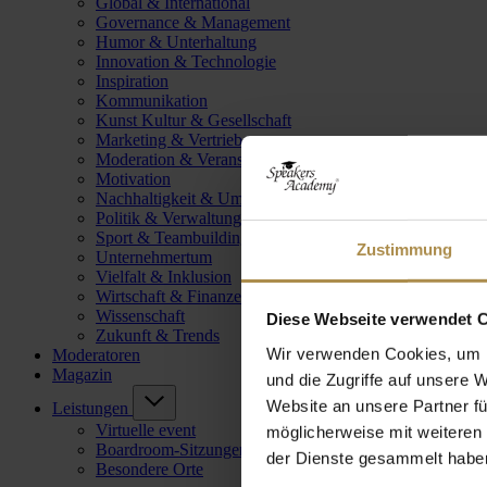
Global & International
Governance & Management
Humor & Unterhaltung
Innovation & Technologie
Inspiration
Kommunikation
Kunst Kultur & Gesellschaft
Marketing & Vertrieb
Moderation & Veranstaltungsleitung
Motivation
Nachhaltigkeit & Umwelt
Politik & Verwaltung
Sport & Teambuilding
Zustimmung
Unternehmertum
Vielfalt & Inklusion
Wirtschaft & Finanzen
Wissenschaft
Diese Webseite verwendet 
Zukunft & Trends
Wir verwenden Cookies, um I
Moderatoren
Magazin
und die Zugriffe auf unsere 
Website an unsere Partner fü
Leistungen
Virtuelle event
möglicherweise mit weiteren
Boardroom-Sitzungen
der Dienste gesammelt habe
Besondere Orte