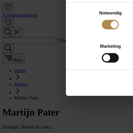
Einwilligungsauswahl
Notwendig
Angebot anfordern
Einen Suchbegriff eingeben:
Marketing
Menü
Home
Redner
Martijn Pater
Martijn Pater
Strategie, Redner & Autor