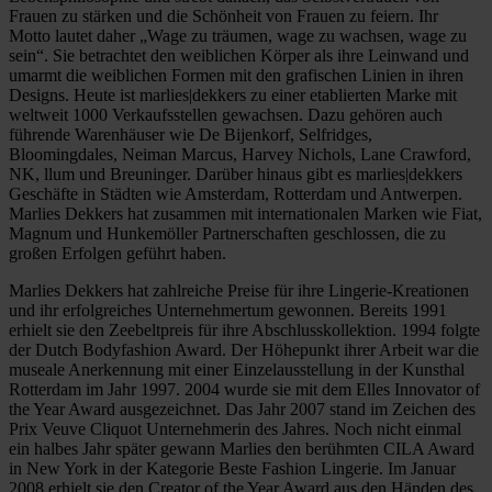
Frauen zu stärken und die Schönheit von Frauen zu feiern. Ihr
Motto lautet daher „Wage zu träumen, wage zu wachsen, wage zu
sein“. Sie betrachtet den weiblichen Körper als ihre Leinwand und
umarmt die weiblichen Formen mit den grafischen Linien in ihren
Designs. Heute ist marlies|dekkers zu einer etablierten Marke mit
weltweit 1000 Verkaufsstellen gewachsen. Dazu gehören auch
führende Warenhäuser wie De Bijenkorf, Selfridges,
Bloomingdales, Neiman Marcus, Harvey Nichols, Lane Crawford,
NK, llum und Breuninger. Darüber hinaus gibt es marlies|dekkers
Geschäfte in Städten wie Amsterdam, Rotterdam und Antwerpen.
Marlies Dekkers hat zusammen mit internationalen Marken wie Fiat,
Magnum und Hunkemöller Partnerschaften geschlossen, die zu
großen Erfolgen geführt haben.
Marlies Dekkers hat zahlreiche Preise für ihre Lingerie-Kreationen
und ihr erfolgreiches Unternehmertum gewonnen. Bereits 1991
erhielt sie den Zeebeltpreis für ihre Abschlusskollektion. 1994 folgte
der Dutch Bodyfashion Award. Der Höhepunkt ihrer Arbeit war die
museale Anerkennung mit einer Einzelausstellung in der Kunsthal
Rotterdam im Jahr 1997. 2004 wurde sie mit dem Elles Innovator of
the Year Award ausgezeichnet. Das Jahr 2007 stand im Zeichen des
Prix Veuve Cliquot Unternehmerin des Jahres. Noch nicht einmal
ein halbes Jahr später gewann Marlies den berühmten CILA Award
in New York in der Kategorie Beste Fashion Lingerie. Im Januar
2008 erhielt sie den Creator of the Year Award aus den Händen des