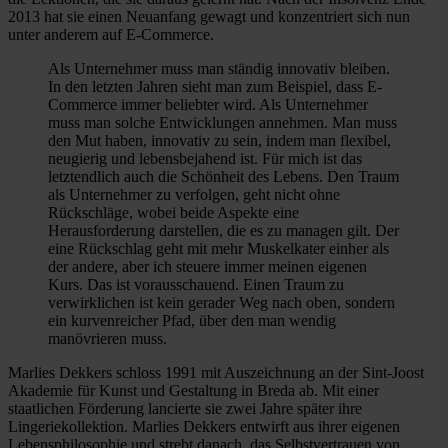
2013 hat sie einen Neuanfang gewagt und konzentriert sich nun
unter anderem auf E-Commerce.
Als Unternehmer muss man ständig innovativ bleiben.
In den letzten Jahren sieht man zum Beispiel, dass E-
Commerce immer beliebter wird. Als Unternehmer
muss man solche Entwicklungen annehmen. Man muss
den Mut haben, innovativ zu sein, indem man flexibel,
neugierig und lebensbejahend ist. Für mich ist das
letztendlich auch die Schönheit des Lebens. Den Traum
als Unternehmer zu verfolgen, geht nicht ohne
Rückschläge, wobei beide Aspekte eine
Herausforderung darstellen, die es zu managen gilt. Der
eine Rückschlag geht mit mehr Muskelkater einher als
der andere, aber ich steuere immer meinen eigenen
Kurs. Das ist vorausschauend. Einen Traum zu
verwirklichen ist kein gerader Weg nach oben, sondern
ein kurvenreicher Pfad, über den man wendig
manövrieren muss.
Marlies Dekkers schloss 1991 mit Auszeichnung an der Sint-Joost
Akademie für Kunst und Gestaltung in Breda ab. Mit einer
staatlichen Förderung lancierte sie zwei Jahre später ihre
Lingeriekollektion. Marlies Dekkers entwirft aus ihrer eigenen
Lebensphilosophie und strebt danach, das Selbstvertrauen von