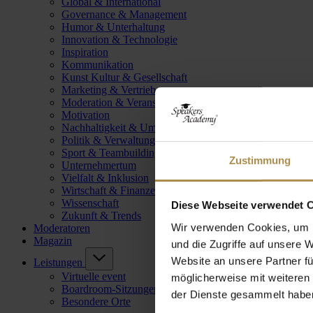
Global & International
Governance & Management
Humor & Unterhaltung
Innovation & Technologie
Inspiration
Kommunikation
Kunst Kultur & Gesellschaft
Marketing & Vertrieb
Moderation & Veranstaltungsleitung
Motivation
Nachhaltigkeit & Umwelt
Politik & Verwaltung
Sport & Teambuilding
Zustimmung
Unternehmertum
Vielfalt & Inklusion
Wirtschaft & Finanzen
Wissenschaft
Diese Webseite verwendet 
Zukunft & Trends
Wir verwenden Cookies, um I
Moderatoren
Magazin
und die Zugriffe auf unsere 
Website an unsere Partner fü
Leistungen
Virtuelle event
möglicherweise mit weiteren
Boardroom-Sitzungen
der Dienste gesammelt habe
Besondere Orte