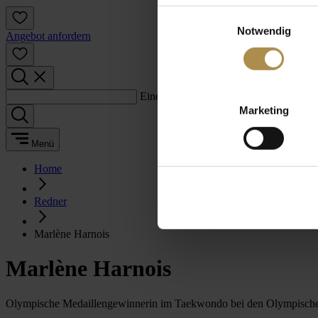
Einwilligungsauswahl
Notwendig
Angebot anfordern
Einen Suchbegriff eingeben:
Marketing
Menü
Home
Redner
Marlène Harnois
Marlène Harnois
Olympische Medaillengewinnerin im Taekwondo bei den Olympische