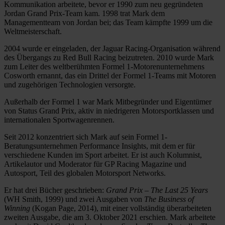
Kommunikation arbeitete, bevor er 1990 zum neu gegründeten
Jordan Grand Prix-Team kam. 1998 trat Mark dem
Managementteam von Jordan bei; das Team kämpfte 1999 um die
Weltmeisterschaft.
2004 wurde er eingeladen, der Jaguar Racing-Organisation während
des Übergangs zu Red Bull Racing beizutreten. 2010 wurde Mark
zum Leiter des weltberühmten Formel 1-Motorenunternehmens
Cosworth ernannt, das ein Drittel der Formel 1-Teams mit Motoren
und zugehörigen Technologien versorgte.
Außerhalb der Formel 1 war Mark Mitbegründer und Eigentümer
von Status Grand Prix, aktiv in niedrigeren Motorsportklassen und
internationalen Sportwagenrennen.
Seit 2012 konzentriert sich Mark auf sein Formel 1-
Beratungsunternehmen Performance Insights, mit dem er für
verschiedene Kunden im Sport arbeitet. Er ist auch Kolumnist,
Artikelautor und Moderator für GP Racing Magazine und
Autosport, Teil des globalen Motorsport Networks.
Er hat drei Bücher geschrieben:
Grand Prix – The Last 25 Years
(WH Smith, 1999) und zwei Ausgaben von
The Business of
Winning
(Kogan Page, 2014), mit einer vollständig überarbeiteten
zweiten Ausgabe, die am 3. Oktober 2021 erschien. Mark arbeitete