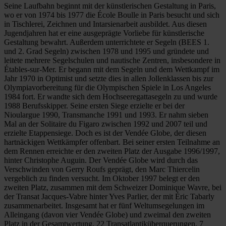
Seine Laufbahn beginnt mit der künstlerischen Gestaltung in Paris,
wo er von 1974 bis 1977 die École Boulle in Paris besucht und sich
in Tischlerei, Zeichnen und Intarsienarbeit ausbildet. Aus diesen
Jugendjahren hat er eine ausgeprägte Vorliebe für künstlerische
Gestaltung bewahrt. Außerdem unterrichtete er Segeln (BEES 1.
und 2. Grad Segeln) zwischen 1978 und 1995 und gründete und
leitete mehrere Segelschulen und nautische Zentren, insbesondere in
Étables-sur-Mer. Er begann mit dem Segeln und dem Wettkampf im
Jahr 1970 in Optimist und setzte dies in allen Jollenklassen bis zur
Olympiavorbereitung für die Olympischen Spiele in Los Angeles
1984 fort. Er wandte sich dem Hochseeregattasegeln zu und wurde
1988 Berufsskipper. Seine ersten Siege erzielte er bei der
Nioulargue 1990, Transmanche 1991 und 1993. Er nahm sieben
Mal an der Solitaire du Figaro zwischen 1992 und 2007 teil und
erzielte Etappensiege. Doch es ist der Vendée Globe, der diesen
hartnäckigen Wettkämpfer offenbart. Bei seiner ersten Teilnahme an
dem Rennen erreichte er den zweiten Platz der Ausgabe 1996/1997,
hinter Christophe Auguin. Der Vendée Globe wird durch das
Verschwinden von Gerry Roufs geprägt, den Marc Thiercelin
vergeblich zu finden versucht. Im Oktober 1997 belegt er den
zweiten Platz, zusammen mit dem Schweizer Dominique Wavre, bei
der Transat Jacques-Vabre hinter Yves Parlier, der mit Éric Tabarly
zusammenarbeitet. Insgesamt hat er fünf Weltumsegelungen im
Alleingang (davon vier Vendée Globe) und zweimal den zweiten
Platz in der Gesamtwertung, 22 Transatlantiküberquerungen, 7