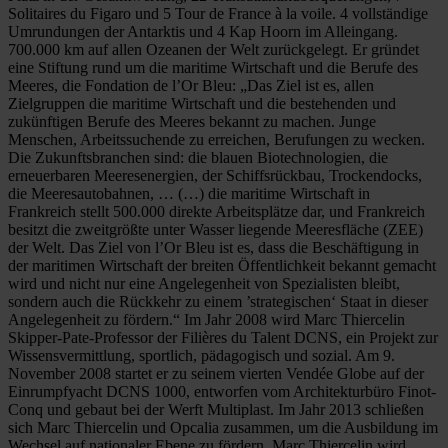
Solitaires du Figaro und 5 Tour de France à la voile. 4 vollständige
Umrundungen der Antarktis und 4 Kap Hoorn im Alleingang.
700.000 km auf allen Ozeanen der Welt zurückgelegt. Er gründet
eine Stiftung rund um die maritime Wirtschaft und die Berufe des
Meeres, die Fondation de l’Or Bleu: „Das Ziel ist es, allen
Zielgruppen die maritime Wirtschaft und die bestehenden und
zukünftigen Berufe des Meeres bekannt zu machen. Junge
Menschen, Arbeitssuchende zu erreichen, Berufungen zu wecken.
Die Zukunftsbranchen sind: die blauen Biotechnologien, die
erneuerbaren Meeresenergien, der Schiffsrückbau, Trockendocks,
die Meeresautobahnen, … (…) die maritime Wirtschaft in
Frankreich stellt 500.000 direkte Arbeitsplätze dar, und Frankreich
besitzt die zweitgrößte unter Wasser liegende Meeresfläche (ZEE)
der Welt. Das Ziel von l’Or Bleu ist es, dass die Beschäftigung in
der maritimen Wirtschaft der breiten Öffentlichkeit bekannt gemacht
wird und nicht nur eine Angelegenheit von Spezialisten bleibt,
sondern auch die Rückkehr zu einem ’strategischen‘ Staat in dieser
Angelegenheit zu fördern.“ Im Jahr 2008 wird Marc Thiercelin
Skipper-Pate-Professor der Filières du Talent DCNS, ein Projekt zur
Wissensvermittlung, sportlich, pädagogisch und sozial. Am 9.
November 2008 startet er zu seinem vierten Vendée Globe auf der
Einrumpfyacht DCNS 1000, entworfen vom Architekturbüro Finot-
Conq und gebaut bei der Werft Multiplast. Im Jahr 2013 schließen
sich Marc Thiercelin und Opcalia zusammen, um die Ausbildung im
Wechsel auf nationaler Ebene zu fördern, Marc Thiercelin wird