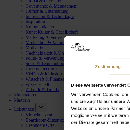
Global & International
Governance & Management
Humor & Unterhaltung
Innovation & Technologie
Inspiration
Kommunikation
Kunst Kultur & Gesellschaft
Marketing & Vertrieb
Moderation & Veranstaltungsleitung
Motivation
Nachhaltigkeit & Umwelt
Politik & Verwaltung
Sport & Teambuilding
Zustimmung
Unternehmertum
Vielfalt & Inklusion
Wirtschaft & Finanzen
Wissenschaft
Diese Webseite verwendet 
Zukunft & Trends
Wir verwenden Cookies, um I
Moderatoren
Magazin
und die Zugriffe auf unsere 
Website an unsere Partner fü
Leistungen
Virtuelle event
möglicherweise mit weiteren
Boardroom-Sitzungen
der Dienste gesammelt habe
Besondere Orte