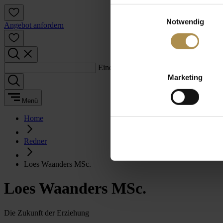
Einwilligungsauswahl
Notwendig
Angebot anfordern
Einen Suchbegriff eingeben:
Marketing
Menü
Home
Redner
Loes Waanders MSc.
Loes Waanders MSc.
Die Zukunft der Erziehung