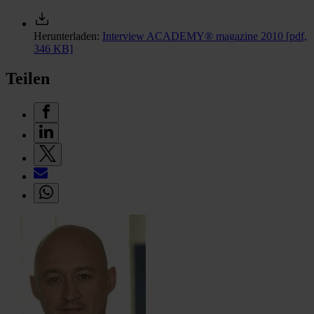
Herunterladen:
Interview ACADEMY® magazine 2010
[pdf,
346 KB]
Teilen