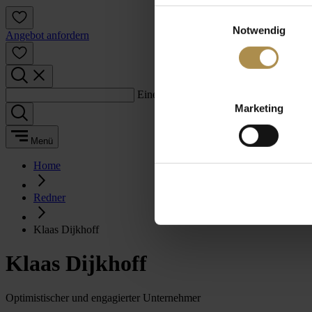
Einwilligungsauswahl
Notwendig
Angebot anfordern
Einen Suchbegriff eingeben:
Marketing
Menü
Home
Redner
Klaas Dijkhoff
Klaas Dijkhoff
Optimistischer und engagierter Unternehmer