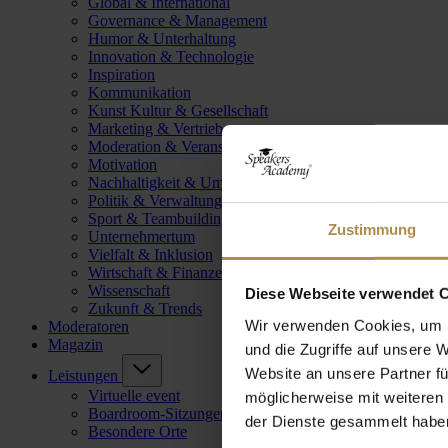
Global & International
Governance & Management
Humor & Unterhaltung
Innovation & Technologie
Inspiration
Kommunikation
Kunst Kultur & Gesellschaft
Marketing & Vertrieb
Moderation & Veranstaltungsleitung
Motivation
Nachhaltigkeit & Umwelt
Politik & Verwaltung
Sport & Teambuilding
Zustimmung
Unternehmertum
Vielfalt & Inklusion
Wirtschaft & Finanzen
Wissenschaft
Diese Webseite verwendet 
Zukunft & Trends
Wir verwenden Cookies, um I
Moderatoren
Magazin
und die Zugriffe auf unsere 
Website an unsere Partner fü
Leistungen
Virtuelle event
möglicherweise mit weiteren
Boardroom-Sitzungen
der Dienste gesammelt habe
Besondere Orte