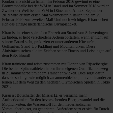
Konkurrenz nicht zu halten. Im Februar 2016 gewinnt er eine
Bronzemedaille bei der WM in Israel und im Sommer 2018 wird er
Zweiter der Welt bei der WM in Dänemark. Am 28. September
2019 wird er zum ersten Mal Weltmeister in Italien und am 29.
Februar 2020 zum zweiten Mal! Und noch wichtiger, Kiran sichert
sich das einzige niederländische Olympiaticket.
Kiran ist in seiner spärlichen Freizeit am Strand von Scheveningen
zu finden, er liebt verschiedene Actionsportarten, wenn er nicht auf
seinem Board steht, praktiziert er unter anderem Kitesurfen,
Golfsurfen, Stand-Up-Paddling und Mountainbiken. Diese
Aktivitäten stehen alle im Zeichen seiner Fitness und Leistungen auf
dem RSX-Board!
Kiran trainierte und reiste zusammen mit Dorian van Rijsselberghe.
Die beiden Spitzenathleten haben ihren eigenen Qualifikationsweg
in Zusammenarbeit mit dem Trainer entwickelt. Dies sorgt dafür,
dass sie so lange wie möglich zusammenbleiben, um voneinander zu
lernen auf dem Weg zu den nächsten Olympischen Spielen in Tokio
2021.
Kiran ist Botschafter der MissieH2, er versucht, mehr
Aufmerksamkeit für den bevorstehenden Energiewandel und die
Möglichkeiten, die Wasserstoff für den niederländischen
Verbraucher bietet, zu generieren. Außerdem setzt er sich für Dutch