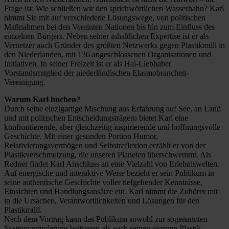
Frage ist: Wie schließen wir den sprichwörtlichen Wasserhahn? Karl
nimmt Sie mit auf verschiedene Lösungswege, von politischen
Maßnahmen bei den Vereinten Nationen bis hin zum Einfluss des
einzelnen Bürgers. Neben seiner inhaltlichen Expertise ist er als
Vernetzer auch Gründer des größten Netzwerks gegen Plastikmüll in
den Niederlanden, mit 136 angeschlossenen Organisationen und
Initiativen. In seiner Freizeit ist er als Hai-Liebhaber
Vorstandsmitglied der niederländischen Elasmobranchen-
Vereinigung.
Warum Karl buchen?
Durch seine einzigartige Mischung aus Erfahrung auf See, an Land
und mit politischen Entscheidungsträgern bietet Karl eine
konfrontierende, aber gleichzeitig inspirierende und hoffnungsvolle
Geschichte. Mit einer gesunden Portion Humor,
Relativierungsvermögen und Selbstreflexion erzählt er von der
Plastikverschmutzung, die unseren Planeten überschwemmt. Als
Redner findet Karl Anschluss an eine Vielzahl von Erlebniswelten.
Auf energische und interaktive Weise bezieht er sein Publikum in
seine authentische Geschichte voller tiefgehender Kenntnisse,
Einsichten und Handlungsansätze ein. Karl nimmt die Zuhörer mit
in die Ursachen, Verantwortlichkeiten und Lösungen für den
Plastikmüll.
Nach dem Vortrag kann das Publikum sowohl zur sogenannten
Systemveränderung beitragen als auch seinen eigenen Plastik-