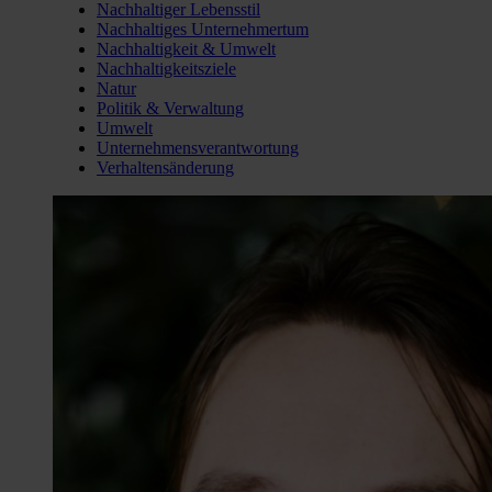
Nachhaltiger Lebensstil
Nachhaltiges Unternehmertum
Nachhaltigkeit & Umwelt
Nachhaltigkeitsziele
Natur
Politik & Verwaltung
Umwelt
Unternehmensverantwortung
Verhaltensänderung