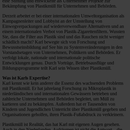
eine Stiftung und entwickelte als Unternehmer Projekte zur
Bekämpfung von Plastikmüll für Unternehmen und Behörden.
Derzeit arbeitet er bei einer internationalen Umweltorganisation als
Kampagnenleiter und Lobbyist an der Umstellung von
Einwegverpackungen auf wiederverwendbare Alternativen und an
einem internationalen Verbot von Plastik-Zigarettenfiltern. Wussten
Sie, dass die Filter aus Plastik sind und das Rauchen nicht weniger
schädlich macht? Karl bewegte sich von Forschung und
Bewusstseinsbildung auf See hin zu Systemveränderungen in den
Vorstandsetagen von Unternehmen, Politikern und Behörden. Er
verfolgt lokale, nationale und internationale politische
Entwicklungen genau. Durch Vorträge, Betriebsausflüge und
Bildungsprogramme teilt Karl sein Wissen über Plastikmüll.
Was ist Karls Expertise?
Karl kennt wie kein anderer die Essenz des wachsenden Problems
mit Plastikmüll. Er hat jahrelang Forschung zu Mikroplastik in
niederländischen und internationalen Gewässern betrieben und
zahlreiche Unternehmen und Behörden begleitet, um Müll zu
kartieren und zu bekämpfen. Außerdem hat er Tausenden von
Kindern und Jugendlichen Unterricht über Plastikmüll gegeben und
Organisationen geholfen, ihren Plastik-Fußabdruck zu verkleinern.
Plastikmüll ist Realität, das hat Karl mit eigenen Augen gesehen.
Auch in den Niederlanden. Aufräumen ist nicht die Antwort – die