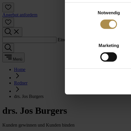
Einwilligungsauswahl
Notwendig
Angebot anfordern
Einen Suchbegriff eingeben:
Marketing
Menü
Home
Redner
drs. Jos Burgers
drs. Jos Burgers
Kunden gewinnen und Kunden binden