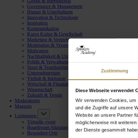
Global & International
Governance & Management
Humor & Unterhaltung
Innovation & Technologie
Inspiration
Kommunikation
Kunst Kultur & Gesellschaft
Marketing & Vertrieb
Moderation & Veranstaltungsleitung
Motivation
Nachhaltigkeit & Umwelt
Politik & Verwaltung
Sport & Teambuilding
Zustimmung
Unternehmertum
Vielfalt & Inklusion
Wirtschaft & Finanzen
Wissenschaft
Diese Webseite verwendet 
Zukunft & Trends
Wir verwenden Cookies, um I
Moderatoren
Magazin
und die Zugriffe auf unsere 
Website an unsere Partner fü
Leistungen
Virtuelle event
möglicherweise mit weiteren
Boardroom-Sitzungen
der Dienste gesammelt habe
Besondere Orte