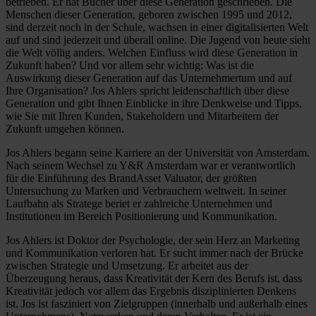
betrieben. Er hat Bücher über diese Generation geschrieben. Die
Menschen dieser Generation, geboren zwischen 1995 und 2012,
sind derzeit noch in der Schule, wachsen in einer digitalisierten Welt
auf und sind jederzeit und überall online. Die Jugend von heute sieht
die Welt völlig anders. Welchen Einfluss wird diese Generation in
Zukunft haben? Und vor allem sehr wichtig: Was ist die
Auswirkung dieser Generation auf das Unternehmertum und auf
Ihre Organisation? Jos Ahlers spricht leidenschaftlich über diese
Generation und gibt Ihnen Einblicke in ihre Denkweise und Tipps,
wie Sie mit Ihren Kunden, Stakeholdern und Mitarbeitern der
Zukunft umgehen können.
Jos Ahlers begann seine Karriere an der Universität von Amsterdam.
Nach seinem Wechsel zu Y&R Amsterdam war er verantwortlich
für die Einführung des BrandAsset Valuator, der größten
Untersuchung zu Marken und Verbrauchern weltweit. In seiner
Laufbahn als Stratege beriet er zahlreiche Unternehmen und
Institutionen im Bereich Positionierung und Kommunikation.
Jos Ahlers ist Doktor der Psychologie, der sein Herz an Marketing
und Kommunikation verloren hat. Er sucht immer nach der Brücke
zwischen Strategie und Umsetzung. Er arbeitet aus der
Überzeugung heraus, dass Kreativität der Kern des Berufs ist, dass
Kreativität jedoch vor allem das Ergebnis disziplinierten Denkens
ist. Jos ist fasziniert von Zielgruppen (innerhalb und außerhalb eines