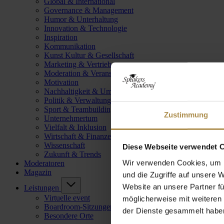
Global & International
Governance & Management
Humor & Unterhaltung
Innovation & Technologie
Inspiration
Kommunikation
Kunst Kultur & Gesellschaft
Marketing & Vertrieb
Moderation & Veranstaltungsleitung
Motivation
Nachhaltigkeit & Umwelt
Politik & Verwaltung
Sport & Teambuilding
Zustimmung
Unternehmertum
Vielfalt & Inklusion
Wirtschaft & Finanzen
Wissenschaft
Diese Webseite verwendet 
Zukunft & Trends
Wir verwenden Cookies, um I
Moderatoren
Magazin
und die Zugriffe auf unsere 
Website an unsere Partner fü
Leistungen
Virtuelle event
möglicherweise mit weiteren
Boardroom-Sitzungen
der Dienste gesammelt habe
Besondere Orte