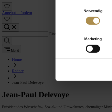
Einwilligungsauswahl
Notwendig
Angebot anfordern
Einen Suchbegriff eingeben:
Marketing
Menü
Home
Redner
Jean-Paul Delevoye
Jean-Paul Delevoye
Präsident des Wirtschafts-, Sozial- und Umweltrates, ehemaliger Min