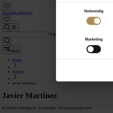
Einwilligungsauswahl
Notwendig
Angebot anfordern
Einen Suchbegriff eingeben:
Marketing
Menü
Home
Redner
Javier Martínez
Javier Martínez
Kollektive Intelligenz | Lernkultur | Wissensmanagement