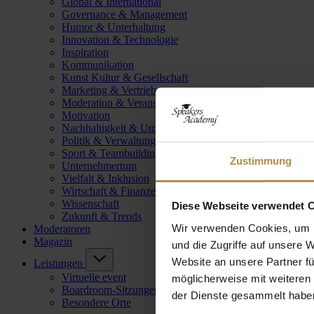
Global & International
Governance & Management
Humor & Unterhaltung
Innovation & Technologie
Inspiration
Kommunikation
Kunst Kultur & Gesellschaft
Marketing & Vertrieb
Moderation & Veranstaltungsleitung
Motivation
Nachhaltigkeit & Umwelt
Politik & Verwaltung
Sport & Teambuilding
Zustimmung
Unternehmertum
Vielfalt & Inklusion
Wirtschaft & Finanzen
Wissenschaft
Diese Webseite verwendet 
Zukunft & Trends
Wir verwenden Cookies, um I
Moderatoren
Magazin
und die Zugriffe auf unsere 
Website an unsere Partner fü
Leistungen
Virtuelle event
möglicherweise mit weiteren
Boardroom-Sitzungen
der Dienste gesammelt habe
Besondere Orte