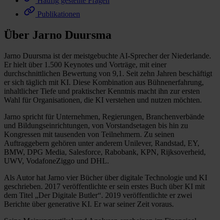
Häufig gestellte Fragen
Publikationen
Über Jarno Duursma
Jarno Duursma ist der meistgebuchte AI-Sprecher der Niederlande.
Er hielt über 1.500 Keynotes und Vorträge, mit einer
durchschnittlichen Bewertung von 9,1. Seit zehn Jahren beschäftigt
er sich täglich mit KI. Diese Kombination aus Bühnenerfahrung,
inhaltlicher Tiefe und praktischer Kenntnis macht ihn zur ersten
Wahl für Organisationen, die KI verstehen und nutzen möchten.
Jarno spricht für Unternehmen, Regierungen, Branchenverbände
und Bildungseinrichtungen, von Vorstandsetagen bis hin zu
Kongressen mit tausenden von Teilnehmern. Zu seinen
Auftraggebern gehören unter anderem Unilever, Randstad, EY,
BMW, DPG Media, Salesforce, Rabobank, KPN, Rijksoverheid,
UWV, VodafoneZiggo und DHL.
Als Autor hat Jarno vier Bücher über digitale Technologie und KI
geschrieben. 2017 veröffentlichte er sein erstes Buch über KI mit
dem Titel „Der Digitale Butler“. 2019 veröffentlichte er zwei
Berichte über generative KI. Er war seiner Zeit voraus.