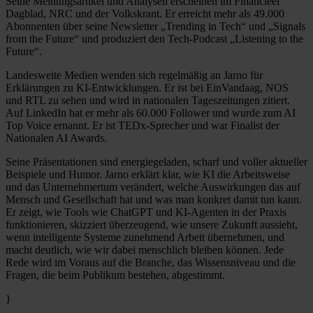
Seine Meinungsartikel und Analysen erscheinen im Financieel
Dagblad, NRC und der Volkskrant. Er erreicht mehr als 49.000
Abonnenten über seine Newsletter „Trending in Tech“ und „Signals
from the Future“ und produziert den Tech-Podcast „Listening to the
Future“.
Landesweite Medien wenden sich regelmäßig an Jarno für
Erklärungen zu KI-Entwicklungen. Er ist bei EinVandaag, NOS
und RTL zu sehen und wird in nationalen Tageszeitungen zitiert.
Auf LinkedIn hat er mehr als 60.000 Follower und wurde zum AI
Top Voice ernannt. Er ist TEDx-Sprecher und war Finalist der
Nationalen AI Awards.
Seine Präsentationen sind energiegeladen, scharf und voller aktueller
Beispiele und Humor. Jarno erklärt klar, wie KI die Arbeitsweise
und das Unternehmertum verändert, welche Auswirkungen das auf
Mensch und Gesellschaft hat und was man konkret damit tun kann.
Er zeigt, wie Tools wie ChatGPT und KI-Agenten in der Praxis
funktionieren, skizziert überzeugend, wie unsere Zukunft aussieht,
wenn intelligente Systeme zunehmend Arbeit übernehmen, und
macht deutlich, wie wir dabei menschlich bleiben können. Jede
Rede wird im Voraus auf die Branche, das Wissensniveau und die
Fragen, die beim Publikum bestehen, abgestimmt.
}