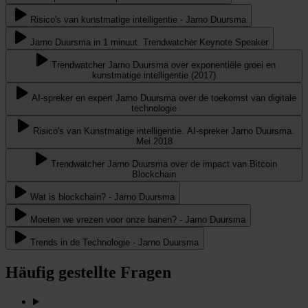
Risico's van kunstmatige intelligentie - Jarno Duursma
Jarno Duursma in 1 minuut. Trendwatcher Keynote Speaker
Trendwatcher Jarno Duursma over exponentiële groei en
kunstmatige intelligentie (2017)
AI-spreker en expert Jarno Duursma over de toekomst van digitale
technologie
Risico's van Kunstmatige intelligentie. AI-spreker Jarno Duursma.
Mei 2018
Trendwatcher Jarno Duursma over de impact van Bitcoin
Blockchain
Wat is blockchain? - Jarno Duursma
Moeten we vrezen voor onze banen? - Jarno Duursma
Trends in de Technologie - Jarno Duursma
Häufig gestellte Fragen