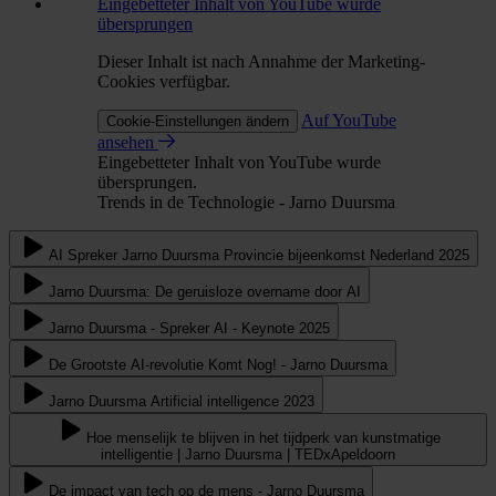
Eingebetteter Inhalt von YouTube wurde
übersprungen
Dieser Inhalt ist nach Annahme der Marketing-
Cookies verfügbar.
Auf YouTube
Cookie-Einstellungen ändern
ansehen
Eingebetteter Inhalt von YouTube wurde
übersprungen.
Trends in de Technologie - Jarno Duursma
AI Spreker Jarno Duursma Provincie bijeenkomst Nederland 2025
Jarno Duursma: De geruisloze overname door AI
Jarno Duursma - Spreker AI - Keynote 2025
De Grootste AI-revolutie Komt Nog! - Jarno Duursma
Jarno Duursma Artificial intelligence 2023
Hoe menselijk te blijven in het tijdperk van kunstmatige
intelligentie | Jarno Duursma | TEDxApeldoorn
De impact van tech op de mens - Jarno Duursma