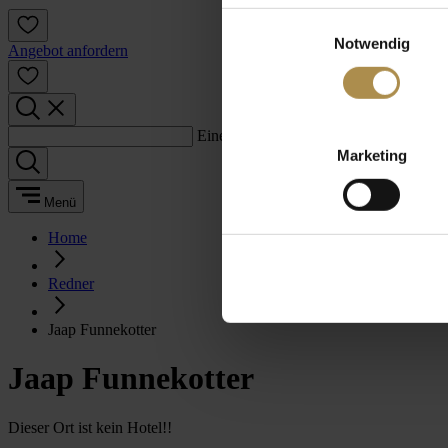
Einwilligungsauswahl
Notwendig
Angebot anfordern
Einen Suchbegriff eingeben:
Marketing
Menü
Home
Redner
Jaap Funnekotter
Jaap Funnekotter
Dieser Ort ist kein Hotel!!