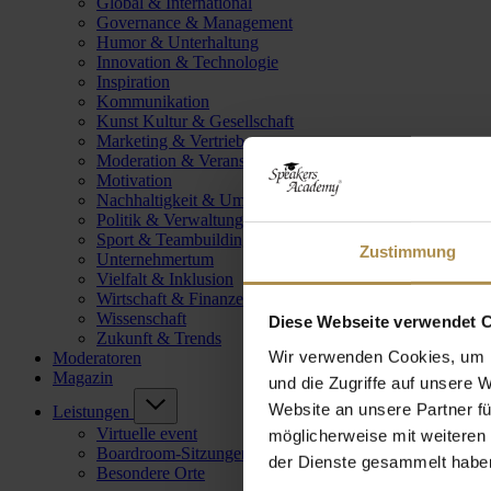
Global & International
Governance & Management
Humor & Unterhaltung
Innovation & Technologie
Inspiration
Kommunikation
Kunst Kultur & Gesellschaft
Marketing & Vertrieb
Moderation & Veranstaltungsleitung
Motivation
Nachhaltigkeit & Umwelt
Politik & Verwaltung
Sport & Teambuilding
Zustimmung
Unternehmertum
Vielfalt & Inklusion
Wirtschaft & Finanzen
Wissenschaft
Diese Webseite verwendet 
Zukunft & Trends
Wir verwenden Cookies, um I
Moderatoren
Magazin
und die Zugriffe auf unsere 
Website an unsere Partner fü
Leistungen
Virtuelle event
möglicherweise mit weiteren
Boardroom-Sitzungen
der Dienste gesammelt habe
Besondere Orte