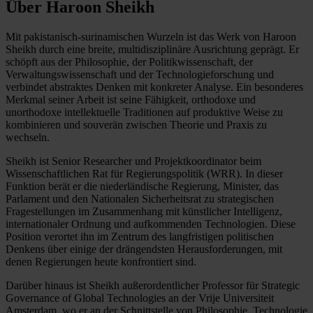
Über Haroon Sheikh
Mit pakistanisch-surinamischen Wurzeln ist das Werk von Haroon
Sheikh durch eine breite, multidisziplinäre Ausrichtung geprägt. Er
schöpft aus der Philosophie, der Politikwissenschaft, der
Verwaltungswissenschaft und der Technologieforschung und
verbindet abstraktes Denken mit konkreter Analyse. Ein besonderes
Merkmal seiner Arbeit ist seine Fähigkeit, orthodoxe und
unorthodoxe intellektuelle Traditionen auf produktive Weise zu
kombinieren und souverän zwischen Theorie und Praxis zu
wechseln.
Sheikh ist Senior Researcher und Projektkoordinator beim
Wissenschaftlichen Rat für Regierungspolitik (WRR). In dieser
Funktion berät er die niederländische Regierung, Minister, das
Parlament und den Nationalen Sicherheitsrat zu strategischen
Fragestellungen im Zusammenhang mit künstlicher Intelligenz,
internationaler Ordnung und aufkommenden Technologien. Diese
Position verortet ihn im Zentrum des langfristigen politischen
Denkens über einige der drängendsten Herausforderungen, mit
denen Regierungen heute konfrontiert sind.
Darüber hinaus ist Sheikh außerordentlicher Professor für Strategic
Governance of Global Technologies an der Vrije Universiteit
Amsterdam, wo er an der Schnittstelle von Philosophie, Technologie