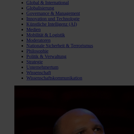
Global & International
Globalisierung
Governance & Management
Innovation und Technologie
Künstliche Intelligenz (AI)
Medien
Mobilität & Logistik
Moderatoren
Nationale Sicherheit & Terrorismus
Philosophie
Politik & Verwaltung
Strategie
Unternehmertum
Wissenschaft
Wissenschaftskommunikation