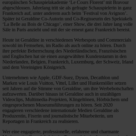
europäischen Schauspielakademie ‘Le Cours Florent’ mit Bravour
abgeschlossen. Jahrelang tritt sie als gefragte Schauspielerin in ganz
Frankreich auf, unter anderem auch beim ’Festival von Avignon’.
Später ist Geraldine Co-Autorin und Co-Regisseurin des Spektakels
‘La Belle au Bois de Chicago’, einer Show, die drei Jahre lang volle
Säle in Paris anzieht und mit der sie erneut ganz Frankreich bereist.
Heute ist Geraldine in verschiedenen Werbespots und Commercials
sowohl im Fernsehen, im Radio als auch online zu hören. Durch
ihre perfekte Beherrschung des Niederländischen, Französischen
und Englischen hat sie einen ausgewählten Kundenstamm in den
Niederlanden, Belgien, Frankreich, Luxemburg, der Schweiz, Irland
und dem Vereinigten Königreich.
Unternehmen wie Apple, GDF-Suez, Dyson, Decathlon und
Marken wie Louis Vuitton, Vittel, Lillet und Hunkemöller setzen
seit Jahren auf die Stimme von Geraldine, um ihre Werbebotschaften
aufzuwerten. Darüber hinaus ist Geraldine auch in unzähligen
Videoclips, Multimedia-Projekten, Klingeltönen, Hörbüchern und
eingesprochenen Museumsführungen zu hören. Seit 2020
engagieren verschiedene internationale Medien Geraldine als
Produzentin, Fixerin und journalistische Mitarbeiterin, um
Reportagen in Frankreich zu realisieren.
Wer eine engagierte, professionelle, erfahrene und charmante