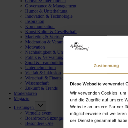
Global & International
Governance & Management
Humor & Unterhaltung
Innovation & Technologie
Inspiration
Kommunikation
Kunst Kultur & Gesellschaft
Marketing & Vertrieb
Moderation & Veranstaltungsleitung
Motivation
Nachhaltigkeit & Umwelt
Politik & Verwaltung
Sport & Teambuilding
Zustimmung
Unternehmertum
Vielfalt & Inklusion
Wirtschaft & Finanzen
Wissenschaft
Diese Webseite verwendet 
Zukunft & Trends
Wir verwenden Cookies, um I
Moderatoren
Magazin
und die Zugriffe auf unsere 
Website an unsere Partner fü
Leistungen
Virtuelle event
möglicherweise mit weiteren
Boardroom-Sitzungen
der Dienste gesammelt habe
Besondere Orte