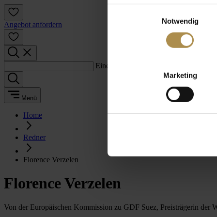
Einwilligungsauswahl
Notwendig
Angebot anfordern
Einen Suchbegriff eingeben:
Marketing
Menü
Home
Redner
Florence Verzelen
Florence Verzelen
Von der Europäischen Kommission zu GDF Suez, Preisträgerin der 