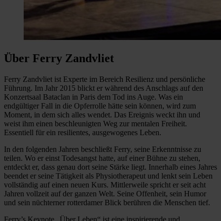
Über Ferry Zandvliet
Ferry Zandvliet ist Experte im Bereich Resilienz und persönliche
Führung. Im Jahr 2015 blickt er während des Anschlags auf den
Konzertsaal Bataclan in Paris dem Tod ins Auge. Was ein
endgültiger Fall in die Opferrolle hätte sein können, wird zum
Moment, in dem sich alles wendet. Das Ereignis weckt ihn und
weist ihm einen beschleunigten Weg zur mentalen Freiheit.
Essentiell für ein resilientes, ausgewogenes Leben.
In den folgenden Jahren beschließt Ferry, seine Erkenntnisse zu
teilen. Wo er einst Todesangst hatte, auf einer Bühne zu stehen,
entdeckt er, dass genau dort seine Stärke liegt. Innerhalb eines Jahres
beendet er seine Tätigkeit als Physiotherapeut und lenkt sein Leben
vollständig auf einen neuen Kurs. Mittlerweile spricht er seit acht
Jahren vollzeit auf der ganzen Welt. Seine Offenheit, sein Humor
und sein nüchterner rotterdamer Blick berühren die Menschen tief.
Ferry’s Keynote „Über Leben“ ist eine inspirierende und