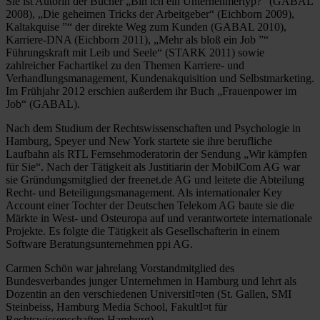
Sie ist Autorin der Bücher „Bin ich ein Unternehmertyp?“ (GABAL
2008), „Die geheimen Tricks der Arbeitgeber“ (Eichborn 2009),
Kaltakquise ”“ der direkte Weg zum Kunden (GABAL 2010),
Karriere-DNA (Eichborn 2011), „Mehr als bloß ein Job ”“
Führungskraft mit Leib und Seele“ (STARK 2011) sowie
zahlreicher Fachartikel zu den Themen Karriere- und
Verhandlungsmanagement, Kundenakquisition und Selbstmarketing.
Im Frühjahr 2012 erschien außerdem ihr Buch „Frauenpower im
Job“ (GABAL).
Nach dem Studium der Rechtswissenschaften und Psychologie in
Hamburg, Speyer und New York startete sie ihre berufliche
Laufbahn als RTL Fernsehmoderatorin der Sendung „Wir kämpfen
für Sie“. Nach der Tätigkeit als Justitiarin der MobilCom AG war
sie Gründungsmitglied der freenet.de AG und leitete die Abteilung
Recht- und Beteiligungsmanagement. Als internationaler Key
Account einer Tochter der Deutschen Telekom AG baute sie die
Märkte in West- und Osteuropa auf und verantwortete internationale
Projekte. Es folgte die Tätigkeit als Gesellschafterin in einem
Software Beratungsunternehmen ppi AG.
Carmen Schön war jahrelang Vorstandmitglied des
Bundesverbandes junger Unternehmen in Hamburg und lehrt als
Dozentin an den verschiedenen UniversitI¤ten (St. Gallen, SMI
Steinbeiss, Hamburg Media School, FakultI¤t für
Rechtswissenschaften Hamburg).