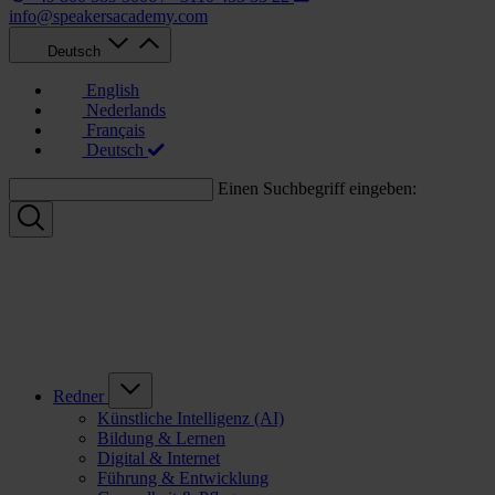
info@speakersacademy.com
Deutsch
English
Nederlands
Français
Deutsch
Einen Suchbegriff eingeben:
Redner
Künstliche Intelligenz (AI)
Bildung & Lernen
Digital & Internet
Führung & Entwicklung