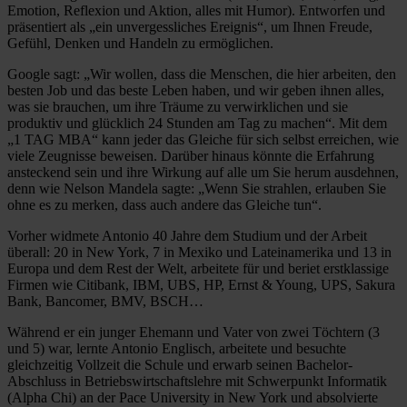
Emotion, Reflexion und Aktion, alles mit Humor). Entworfen und
präsentiert als „ein unvergessliches Ereignis“, um Ihnen Freude,
Gefühl, Denken und Handeln zu ermöglichen.
Google sagt: „Wir wollen, dass die Menschen, die hier arbeiten, den
besten Job und das beste Leben haben, und wir geben ihnen alles,
was sie brauchen, um ihre Träume zu verwirklichen und sie
produktiv und glücklich 24 Stunden am Tag zu machen“. Mit dem
„1 TAG MBA“ kann jeder das Gleiche für sich selbst erreichen, wie
viele Zeugnisse beweisen. Darüber hinaus könnte die Erfahrung
ansteckend sein und ihre Wirkung auf alle um Sie herum ausdehnen,
denn wie Nelson Mandela sagte: „Wenn Sie strahlen, erlauben Sie
ohne es zu merken, dass auch andere das Gleiche tun“.
Vorher widmete Antonio 40 Jahre dem Studium und der Arbeit
überall: 20 in New York, 7 in Mexiko und Lateinamerika und 13 in
Europa und dem Rest der Welt, arbeitete für und beriet erstklassige
Firmen wie Citibank, IBM, UBS, HP, Ernst & Young, UPS, Sakura
Bank, Bancomer, BMV, BSCH…
Während er ein junger Ehemann und Vater von zwei Töchtern (3
und 5) war, lernte Antonio Englisch, arbeitete und besuchte
gleichzeitig Vollzeit die Schule und erwarb seinen Bachelor-
Abschluss in Betriebswirtschaftslehre mit Schwerpunkt Informatik
(Alpha Chi) an der Pace University in New York und absolvierte