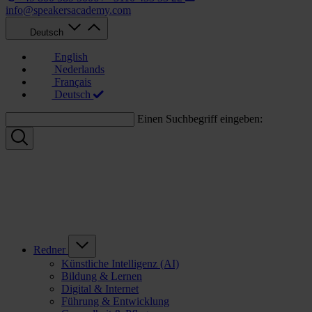
info@speakersacademy.com
Deutsch
English
Nederlands
Français
Deutsch
Einen Suchbegriff eingeben:
Redner
Künstliche Intelligenz (AI)
Bildung & Lernen
Digital & Internet
Führung & Entwicklung