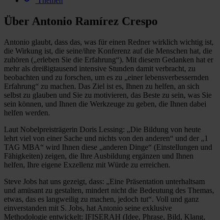
Themen
Über Antonio Ramírez Crespo
Antonio glaubt, dass das, was für einen Redner wirklich wichtig ist,
die Wirkung ist, die seine/ihre Konferenz auf die Menschen hat, die
zuhören („erleben Sie die Erfahrung“). Mit diesem Gedanken hat er
mehr als dreißigtausend intensive Stunden damit verbracht, zu
beobachten und zu forschen, um es zu „einer lebensverbessernden
Erfahrung“ zu machen. Das Ziel ist es, Ihnen zu helfen, an sich
selbst zu glauben und Sie zu motivieren, das Beste zu sein, was Sie
sein können, und Ihnen die Werkzeuge zu geben, die Ihnen dabei
helfen werden.
Laut Nobelpreisträgerin Doris Lessing: „Die Bildung von heute
lehrt viel von einer Sache und nichts von den anderen“ und der „1
TAG MBA“ wird Ihnen diese „anderen Dinge“ (Einstellungen und
Fähigkeiten) zeigen, die Ihre Ausbildung ergänzen und Ihnen
helfen, Ihre eigene Exzellenz mit Würde zu erreichen.
Steve Jobs hat uns gezeigt, dass: „Eine Präsentation unterhaltsam
und amüsant zu gestalten, mindert nicht die Bedeutung des Themas,
etwas, das es langweilig zu machen, jedoch tut“. Voll und ganz
einverstanden mit S. Jobs, hat Antonio seine exklusive
Methodologie entwickelt: IFISERAH (Idee, Phrase, Bild, Klang,