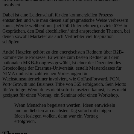
involviert.
Dabei ist eine Leidenschaft für den kommerziellen Prozess
entstanden und wie man diesen auf pragmatische Weise verbessern
kann. ‚Werde weltberühmt (bei 750 Unternehmen), erziele 67% in
Gesprächen, den Deal abschließen‘ sind ansprechende Themen, bei
denen sowohl Marketer als auch Vertriebler viel Inspiration
schöpfen.
André Hagelen gehört zu den energischsten Rednern über B2B-
kommerzielle Prozesse. Er wurde zum besten Redner auf dem
nationalen MKB-Kongress gewählt, ist einer der Dozenten des
Groeicollege der Erasmus-Universität, erstellt Masterclasses für
NIMA und ist in zahlreichen Vorlesungen für
Wachstumsunternehmer involviert, wie GoFastForward, FCN,
Port4Growth und Business Tribe von 365 erfolgreich. Sein Motto
für Vorträge: Wenn du es nicht sofort einsetzen kannst, ist es nicht
geeignet für einen Vortrag, ein Seminar oder einen Workshop.
Wenn Menschen begeistert werden, Ideen entwickeln
und am liebsten am nächsten Tag sofort mit einigen
Ideen loslegen wollen, dann war ein Vortrag
erfolgreich.
Themen