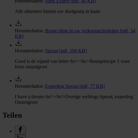
Herunterladen:
Sales Expert
[pdf, 40 KB]
Alle afnemers binnen uw doelgroep in kaart
Herunterladen:
Breng ritme in uw verkoopactiviteiten
[pdf, 34
KB]
Herunterladen:
Sprout
[pdf, 106 KB]
Goed is de vijand van beter<br/><br/>Basisprincipe 1 voor
forse omzetgroei
Herunterladen:
Expertlog Sprout
[pdf, 77 KB]
I have a dream<br/><br/>Overige weblogs Sprout, expertlog
Omzetgroei
Teilen