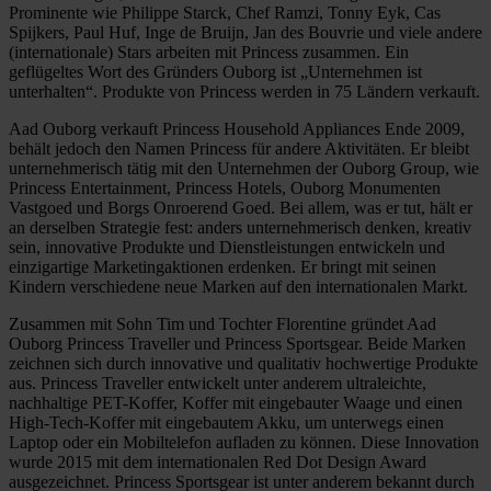
Prominente wie Philippe Starck, Chef Ramzi, Tonny Eyk, Cas
Spijkers, Paul Huf, Inge de Bruijn, Jan des Bouvrie und viele andere
(internationale) Stars arbeiten mit Princess zusammen. Ein
geflügeltes Wort des Gründers Ouborg ist „Unternehmen ist
unterhalten“. Produkte von Princess werden in 75 Ländern verkauft.
Aad Ouborg verkauft Princess Household Appliances Ende 2009,
behält jedoch den Namen Princess für andere Aktivitäten. Er bleibt
unternehmerisch tätig mit den Unternehmen der Ouborg Group, wie
Princess Entertainment, Princess Hotels, Ouborg Monumenten
Vastgoed und Borgs Onroerend Goed. Bei allem, was er tut, hält er
an derselben Strategie fest: anders unternehmerisch denken, kreativ
sein, innovative Produkte und Dienstleistungen entwickeln und
einzigartige Marketingaktionen erdenken. Er bringt mit seinen
Kindern verschiedene neue Marken auf den internationalen Markt.
Zusammen mit Sohn Tim und Tochter Florentine gründet Aad
Ouborg Princess Traveller und Princess Sportsgear. Beide Marken
zeichnen sich durch innovative und qualitativ hochwertige Produkte
aus. Princess Traveller entwickelt unter anderem ultraleichte,
nachhaltige PET-Koffer, Koffer mit eingebauter Waage und einen
High-Tech-Koffer mit eingebautem Akku, um unterwegs einen
Laptop oder ein Mobiltelefon aufladen zu können. Diese Innovation
wurde 2015 mit dem internationalen Red Dot Design Award
ausgezeichnet. Princess Sportsgear ist unter anderem bekannt durch