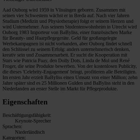
Aad Ouborg wird 1959 in Vlissingen geboren. Zusammen mit
seinen vier Schwestern wächst er in Breda auf. Nach vier Jahren
Studium (Medizin und Physiotherapie) folgt er seinem Herzen und
wird Unternehmer. Aus seinem Studentenwohnheim in Utrecht wird
Ouborg 1983 Importeur von BaByliss, einer französischen Marke
für Beauty- und Haarpflegegeräte. Geld für großangelegte
Werbekampagnen ist nicht vorhanden, aber Ouborg findet schnell
den Schlüssel zu seinem Erfolg: anders unternehmerisch denken,
kreativ sein und Zusammenarbeit. Er sucht die Kooperation mit
Stars wie Patricia Paay, den Dolly Dots, Linda de Mol und René
Froger, die seine Produkte bewerben. Von der kostenlosen Publicity,
die dieses 'Celebrity-Engagement' bringt, profitieren alle Beteiligten.
Im ersten Jahr erzielt BaByliss einen Umsatz von einer Million; zehn
Jahre später sind es 25 Millionen Gulden und BaByliss steht in den
Niederlanden an erster Stelle im Markt für Pflegeprodukte.
Eigenschaften
Beschäftigungsfähigkeit:
Keynote-Sprecher
Sprachen:
Niederländisch
Kategorien: