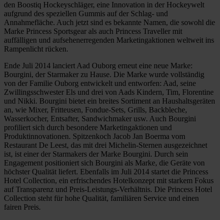
den Boostiq Hockeyschläger, eine Innovation in der Hockeywelt
aufgrund des speziellen Gummis auf der Schlag- und
Annahmefläche. Auch jetzt sind es bekannte Namen, die sowohl die
Marke Princess Sportsgear als auch Princess Traveller mit
auffälligen und aufsehenerregenden Marketingaktionen weltweit ins
Rampenlicht rücken.
Ende Juli 2014 lanciert Aad Ouborg erneut eine neue Marke:
Bourgini, der Starmaker zu Hause. Die Marke wurde vollständig
von der Familie Ouborg entwickelt und entworfen: Aad, seine
Zwillingsschwester Els und drei von Aads Kindern, Tim, Florentine
und Nikki. Bourgini bietet ein breites Sortiment an Haushaltsgeräten
an, wie Mixer, Fritteusen, Fondue-Sets, Grills, Backbleche,
Wasserkocher, Entsafter, Sandwichmaker usw. Auch Bourgini
profiliert sich durch besondere Marketingaktionen und
Produktinnovationen. Spitzenkoch Jacob Jan Boerma vom
Restaurant De Leest, das mit drei Michelin-Sternen ausgezeichnet
ist, ist einer der Starmakers der Marke Bourgini. Durch sein
Engagement positioniert sich Bourgini als Marke, die Geräte von
höchster Qualität liefert. Ebenfalls im Juli 2014 startet die Princess
Hotel Collection, ein erfrischendes Hotelkonzept mit starkem Fokus
auf Transparenz und Preis-Leistungs-Verhältnis. Die Princess Hotel
Collection steht für hohe Qualität, familiären Service und einen
fairen Preis.