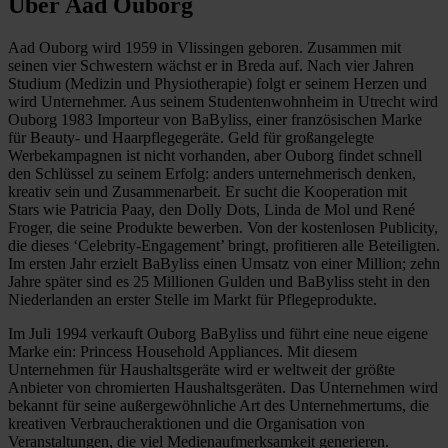
Über Aad Ouborg
Aad Ouborg wird 1959 in Vlissingen geboren. Zusammen mit
seinen vier Schwestern wächst er in Breda auf. Nach vier Jahren
Studium (Medizin und Physiotherapie) folgt er seinem Herzen und
wird Unternehmer. Aus seinem Studentenwohnheim in Utrecht wird
Ouborg 1983 Importeur von BaByliss, einer französischen Marke
für Beauty- und Haarpflegegeräte. Geld für großangelegte
Werbekampagnen ist nicht vorhanden, aber Ouborg findet schnell
den Schlüssel zu seinem Erfolg: anders unternehmerisch denken,
kreativ sein und Zusammenarbeit. Er sucht die Kooperation mit
Stars wie Patricia Paay, den Dolly Dots, Linda de Mol und René
Froger, die seine Produkte bewerben. Von der kostenlosen Publicity,
die dieses ‘Celebrity-Engagement’ bringt, profitieren alle Beteiligten.
Im ersten Jahr erzielt BaByliss einen Umsatz von einer Million; zehn
Jahre später sind es 25 Millionen Gulden und BaByliss steht in den
Niederlanden an erster Stelle im Markt für Pflegeprodukte.
Im Juli 1994 verkauft Ouborg BaByliss und führt eine neue eigene
Marke ein: Princess Household Appliances. Mit diesem
Unternehmen für Haushaltsgeräte wird er weltweit der größte
Anbieter von chromierten Haushaltsgeräten. Das Unternehmen wird
bekannt für seine außergewöhnliche Art des Unternehmertums, die
kreativen Verbraucheraktionen und die Organisation von
Veranstaltungen, die viel Medienaufmerksamkeit generieren.