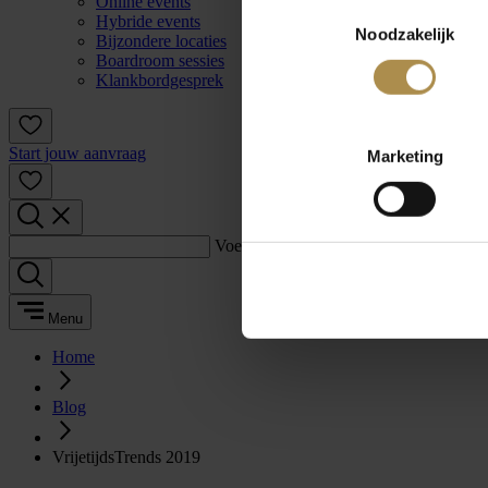
Online events
Toestemmingsselectie
Hybride events
Noodzakelijk
Bijzondere locaties
Boardroom sessies
Klankbordgesprek
Start jouw aanvraag
Marketing
Voer een zoekterm in:
Menu
Home
Blog
VrijetijdsTrends 2019