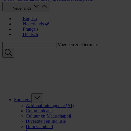
Nederlands
English
Nederlands
Français
Deutsch
Voer een zoekterm in:
Sprekers
Artificial Intelligence (AI)
Communicatie
Cultuur en Maatschappij
Diversiteit en Inclusie
Duurzaamheid