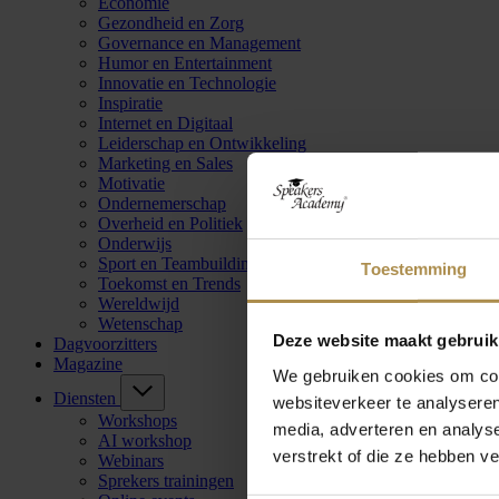
Economie
Gezondheid en Zorg
Governance en Management
Humor en Entertainment
Innovatie en Technologie
Inspiratie
Internet en Digitaal
Leiderschap en Ontwikkeling
Marketing en Sales
Motivatie
Ondernemerschap
Overheid en Politiek
Onderwijs
Sport en Teambuilding
Toestemming
Toekomst en Trends
Wereldwijd
Wetenschap
Deze website maakt gebruik
Dagvoorzitters
Magazine
We gebruiken cookies om cont
Diensten
websiteverkeer te analyseren
Workshops
media, adverteren en analys
AI workshop
verstrekt of die ze hebben v
Webinars
Sprekers trainingen