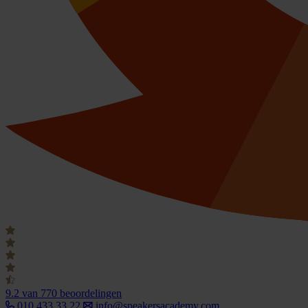
9.2
van 770 beoordelingen
010 433 33 22
info@speakersacademy.com