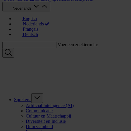
Nederlands
English
Nederlands
Français
Deutsch
Voer een zoekterm in:
Sprekers
Artificial Intelligence (AI)
Communicatie
Cultuur en Maatschappij
Diversiteit en Inclusie
Duurzaamheid