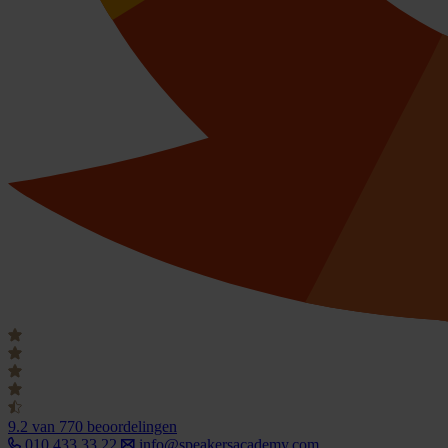
9.2
van 770 beoordelingen
010 433 33 22
info@speakersacademy.com