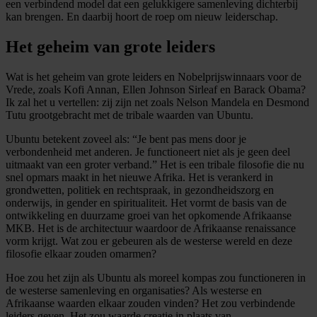
een verbindend model dat een gelukkigere samenleving dichterbij
kan brengen. En daarbij hoort de roep om nieuw leiderschap.
Het geheim van grote leiders
Wat is het geheim van grote leiders en Nobelprijswinnaars voor de
Vrede, zoals Kofi Annan, Ellen Johnson Sirleaf en Barack Obama?
Ik zal het u vertellen: zij zijn net zoals Nelson Mandela en Desmond
Tutu grootgebracht met de tribale waarden van Ubuntu.
Ubuntu betekent zoveel als: “Je bent pas mens door je
verbondenheid met anderen. Je functioneert niet als je geen deel
uitmaakt van een groter verband.” Het is een tribale filosofie die nu
snel opmars maakt in het nieuwe Afrika. Het is verankerd in
grondwetten, politiek en rechtspraak, in gezondheidszorg en
onderwijs, in gender en spiritualiteit. Het vormt de basis van de
ontwikkeling en duurzame groei van het opkomende Afrikaanse
MKB. Het is de architectuur waardoor de Afrikaanse renaissance
vorm krijgt. Wat zou er gebeuren als de westerse wereld en deze
filosofie elkaar zouden omarmen?
Hoe zou het zijn als Ubuntu als moreel kompas zou functioneren in
de westerse samenleving en organisaties? Als westerse en
Afrikaanse waarden elkaar zouden vinden? Het zou verbindende
leiders geven. Het zou waarde creatie in plaats van