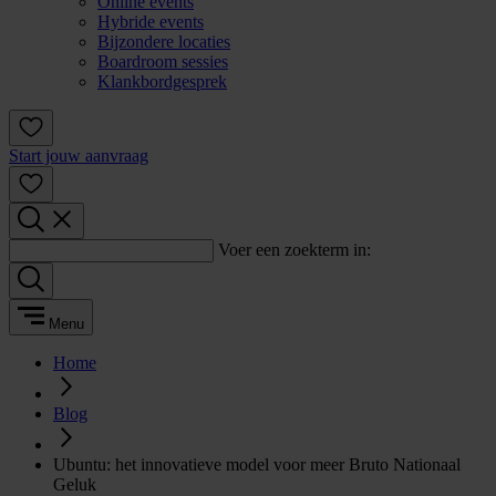
Online events
Hybride events
Bijzondere locaties
Boardroom sessies
Klankbordgesprek
Start jouw aanvraag
Voer een zoekterm in:
Menu
Home
Blog
Ubuntu: het innovatieve model voor meer Bruto Nationaal
Geluk