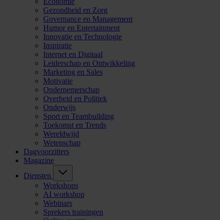
Economie
Gezondheid en Zorg
Governance en Management
Humor en Entertainment
Innovatie en Technologie
Inspiratie
Internet en Digitaal
Leiderschap en Ontwikkeling
Marketing en Sales
Motivatie
Ondernemerschap
Overheid en Politiek
Onderwijs
Sport en Teambuilding
Toekomst en Trends
Wereldwijd
Wetenschap
Dagvoorzitters
Magazine
Diensten
Workshops
AI workshop
Webinars
Sprekers trainingen